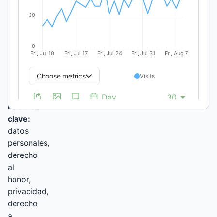
Nacional de
Tucumán
DOI:
https://doi.org/10.19137/perspectivas-
2026-
v16n1a02
Palabras
clave:
datos
personales,
derecho
al
honor,
privacidad,
derecho
a