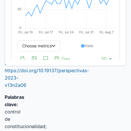
Rosa,
Argentina
https://orcid.org/0000-
0002-
1702-
3386
(no
autenticado)
DOI:
https://doi.org/10.19137/perspectivas-
2023-
v13n2a06
Palabras
clave:
control
de
constitucionalidad;