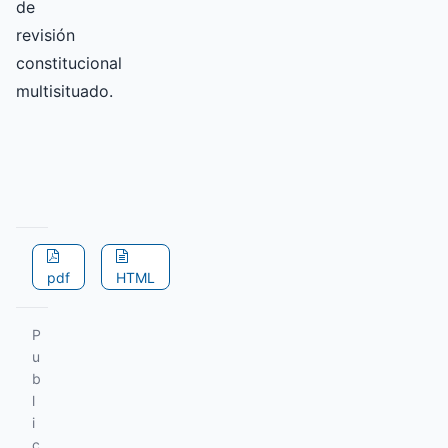
de
revisión
constitucional
multisituado.
pdf
HTML
P
u
b
l
i
c