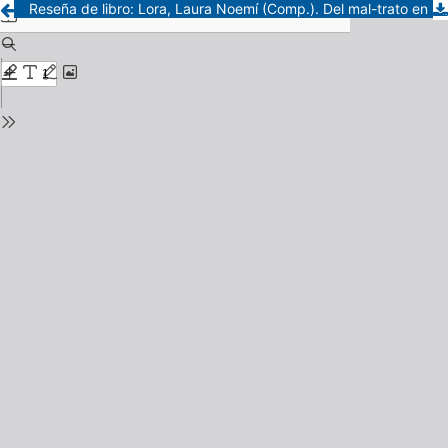
Reseña de libro: Lora, Laura Noemí (Comp.). Del mal-trato en la infancia. A propósito de la trata de personas. CABA: Eudeba, 2020.