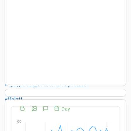
Ciencias
Económicas
y Jurídicas,
Universidad
Nacional de
La Pampa,
Santa Rosa
Roxana
Reinaudi
DOI:
https://doi.org/10.19137/perspectivas-
2021-
v11n1a11
Palabras
clave:
Profesional