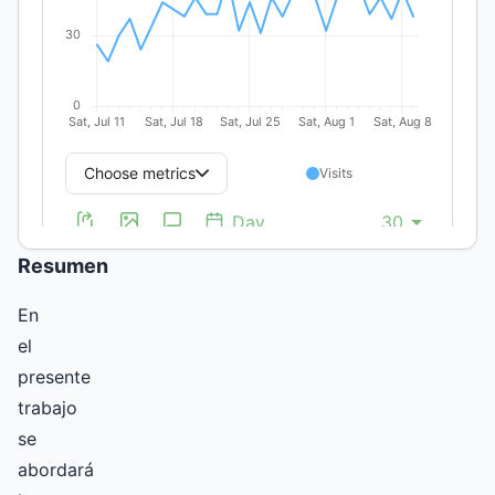
en
Ciencias
Económicas,
Sector
Público,
Presupuesto,
Interdisciplinariedad,
Jerarquización
Resumen
En
el
presente
trabajo
se
abordará