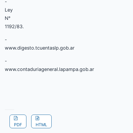
-
Ley
N°
1192/83.
-
www.digesto.tcuentaslp.gob.ar
-
www.contaduriageneral.lapampa.gob.ar
PDF
HTML