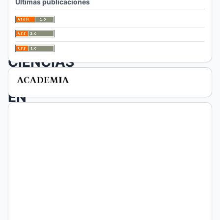
Últimas publicaciones
DEL
PROFESIONAL
DE
CIENCIAS
ECONÓMICAS
EN
EL
CICLO
PRESUPUESTARIO
Carla
Catellani
Facultad de