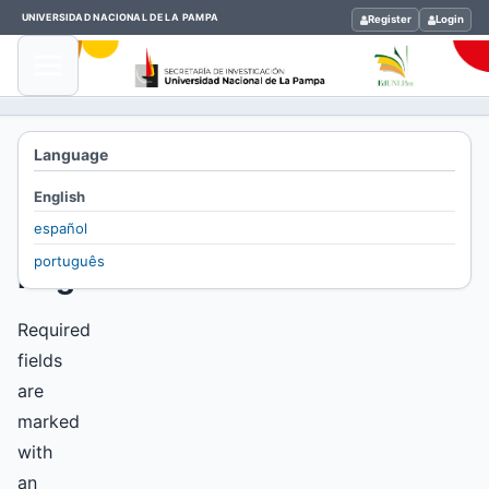
UNIVERSIDAD NACIONAL DE LA PAMPA
Register
Login
Home
Language
/
English
Register
español
português
Register
Required
fields
are
marked
with
an