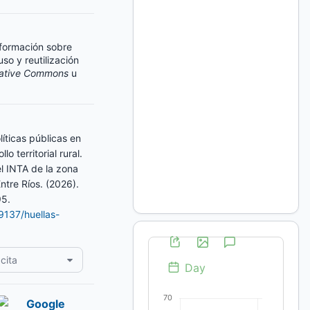
información sobre
so y reutilización
ative Commons
u
líticas públicas en
lo territorial rural.
l INTA de la zona
ntre Ríos. (2026).
95.
19137/huellas-
cita