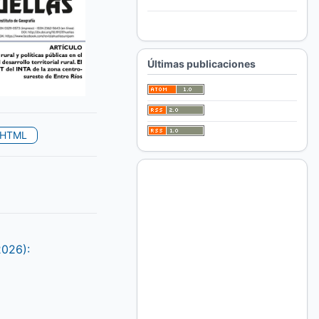
Para autores/as
Para bibliotecarios/as
Últimas publicaciones
HTML
2026):