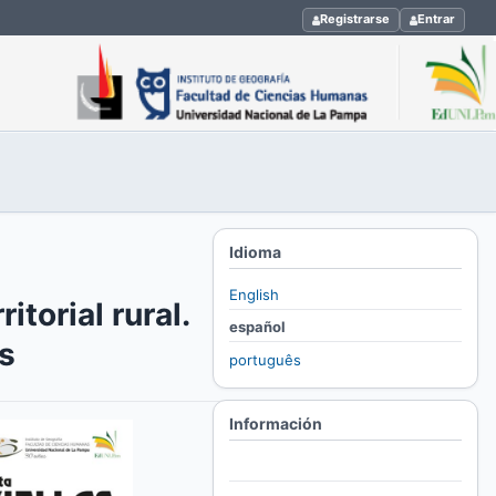
Registrarse
Entrar
Idioma
English
itorial rural.
español
os
português
Información
Para lectores/as