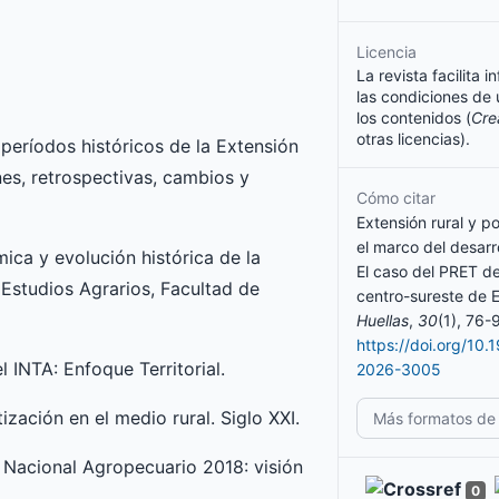
Licencia
La revista facilita 
las condiciones de u
los contenidos (
Cre
otras licencias).
períodos históricos de la Extensión
nes, retrospectivas, cambios y
Cómo citar
Extensión rural y po
el marco del desarrol
mica y evolución histórica de la
El caso del PRET de
e Estudios Agrarios, Facultad de
centro-sureste de E
Huellas
,
30
(1), 76-
https://doi.org/10.
el INTA: Enfoque Territorial.
2026-3005
ización en el medio rural. Siglo XXI.
Más formatos de 
 Nacional Agropecuario 2018: visión
0