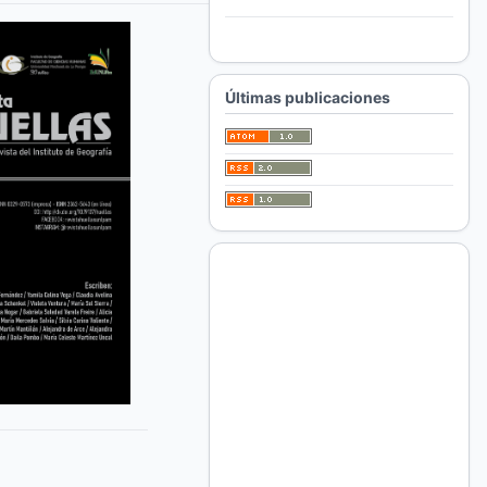
Para autores/as
Para bibliotecarios/as
Últimas publicaciones