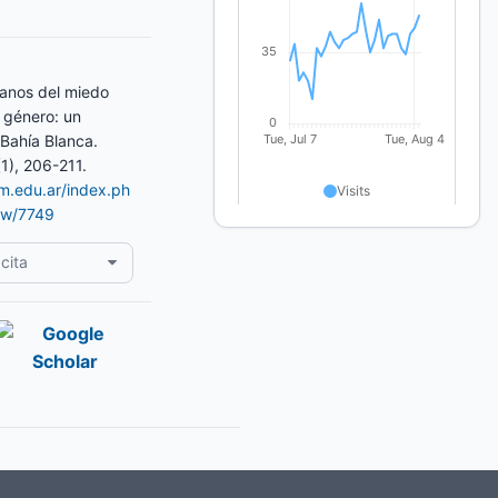
banos del miedo
 género: un
 Bahía Blanca.
(1), 206-211.
am.edu.ar/index.ph
iew/7749
cita