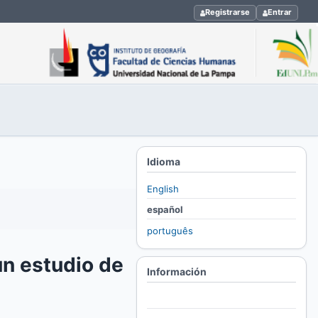
Registrarse
Entrar
Idioma
English
español
português
un estudio de
Información
Para lectores/as