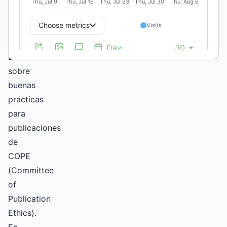
Huellas
adhiere
a
las
Directrices
sobre
buenas
prácticas
para
publicaciones
de
COPE
(Committee
of
Publication
Ethics).