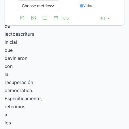
políticas
de
enseñanza
de
lectoescritura
inicial
que
devinieron
con
la
recuperación
democrática.
Específicamente,
referimos
a
los