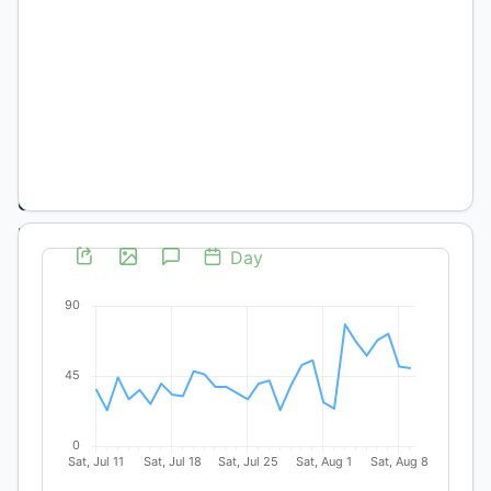
debate
educativo
contemporáneo
Mariana
García
Palacios
Ana
Carolina
Hecht
Noelia
Enriz
Palabras
clave: