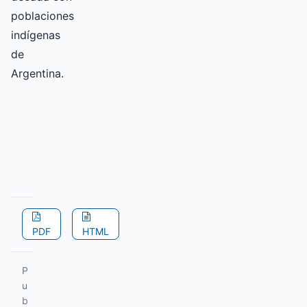
poblaciones
indígenas
de
Argentina.
PDF
HTML
P
u
b