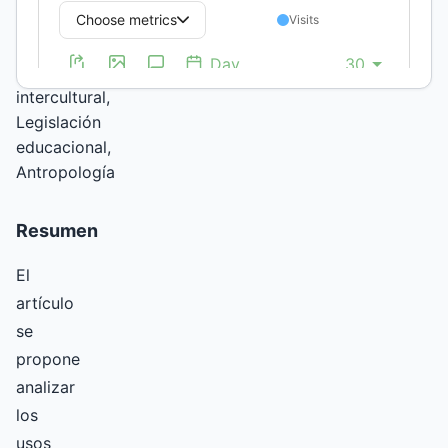
Población
indígena,
Educación
intercultural,
Legislación
educacional,
Antropología
Resumen
El
artículo
se
propone
analizar
los
usos