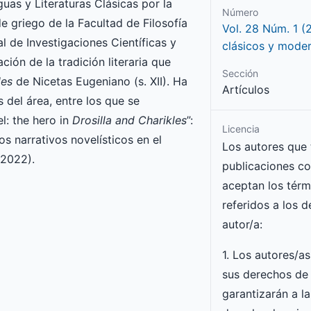
uas y Literaturas Clásicas por la
Número
 griego de la Facultad de Filosofía
Vol. 28 Núm. 1 (
l de Investigaciones Científicas y
clásicos y mode
ción de la tradición literaria que
Sección
les
de Nicetas Eugeniano (s. XII). Ha
Artículos
 del área, entre los que se
l: the hero in
Drosilla and Charikles
”:
Licencia
s narrativos novelísticos en el
Los autores que
2022).
publicaciones co
aceptan los térm
referidos a los 
autor/a:
1. Los autores/a
sus derechos de 
garantizarán a la