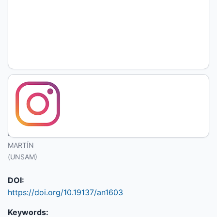
Gabriela
Cabezón
Cámara
Guillermo
Portela
UNIVERSIDAD
NACIONAL
DE SAN
MARTÍN
(UNSAM)
DOI:
https://doi.org/10.19137/an1603
Keywords: