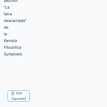
sección
“La
letra
descarriada”
de
la
Revista
Filosófica
Symploké
.
PDF
(Spanish)