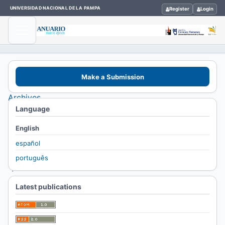
UNIVERSIDAD NACIONAL DE LA PAMPA
Register
Login
Home
Make a Submission
/
Archives
Language
/
Vol. 16
English
No. 16
español
(2019)
português
/
Artículos
Latest publications
Almas