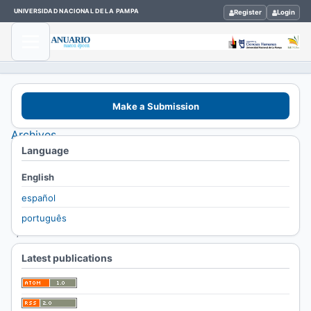
UNIVERSIDAD NACIONAL DE LA PAMPA
Register
Login
Home
Make a Submission
/
Archives
Language
/
Vol. 16
English
No. 16
español
(2019)
português
/
Artículos
Latest publications
Sobre