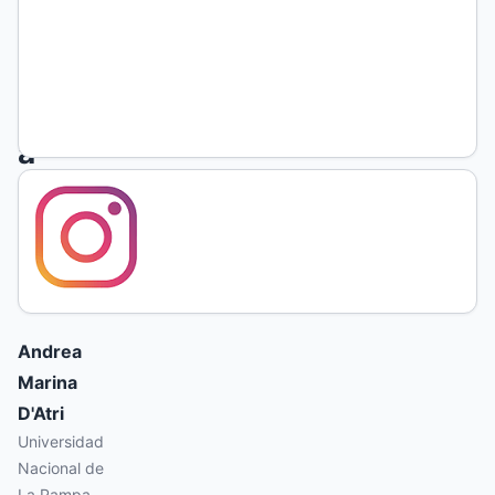
débiles.
Una
crítica
a
los
estudios
culturales
Andrea
Marina
D'Atri
Universidad
Nacional de
La Pampa