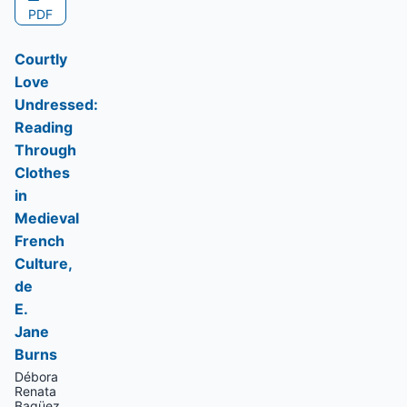
PDF
Courtly
Love
Undressed:
Reading
Through
Clothes
in
Medieval
French
Culture,
de
E.
Jane
Burns
Débora
Renata
Bagüez