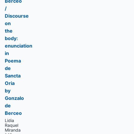
Berceo
/
Discourse
on
the
body:
enunciation
in
Poema
de
Sancta
Oria
by
Gonzalo
de
Berceo
Lidia
Raquel
Miranda