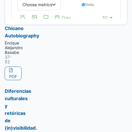
Self-
image
in
Chicano
Autobiography
Enrique
Alejandro
Basabe
37-
52
PDF
Diferencias
culturales
y
retóricas
de
(in)visibilidad.