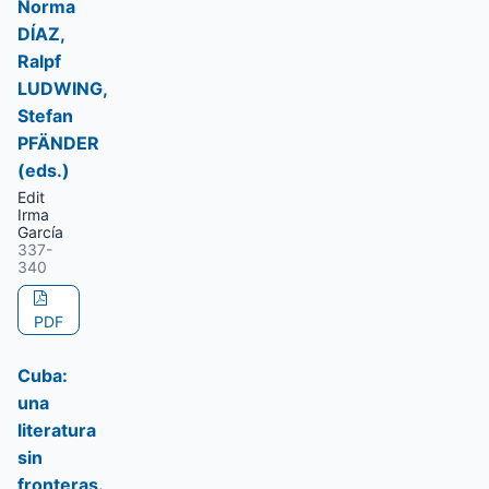
Norma
DÍAZ,
Ralpf
LUDWING,
Stefan
PFÄNDER
(eds.)
Edit
Irma
García
337-
340
PDF
Cuba:
una
literatura
sin
fronteras.