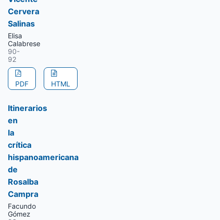
Cervera
Salinas
Elisa
Calabrese
90-
92
PDF
HTML
Itinerarios
en
la
crítica
hispanoamericana
de
Rosalba
Campra
Facundo
Gómez