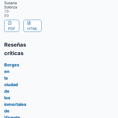
Susana
Solorza
79-
89
PDF
HTML
Reseñas
críticas
Borges
en
la
ciudad
de
los
inmortales
de
Vicente