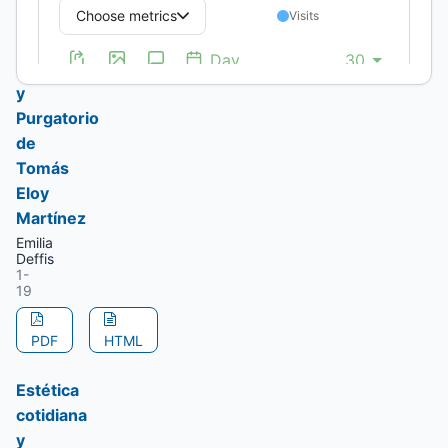
de
Leopoldo
Brizuela
y
Purgatorio
de
Tomás
Eloy
Martínez
Emilia
Deffis
1-
19
PDF
HTML
Estética
cotidiana
y