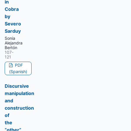
in
Cobra
by
Severo
Sarduy
Sonia
Alejandra
Bertón
107-
121
PDF
(Spanish)
Discursive
manipulation
and
construction
of
the
“other”