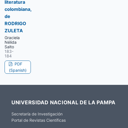
literatura
colombiana,
de
RODRIGO
ZULETA
Graciela
Nélida
Salto
183-
184
PDF
(Spanish)
UNIVERSIDAD NACIONAL DE LA PAMPA
Secretaría de Investigación
Portal de Revistas Científicas