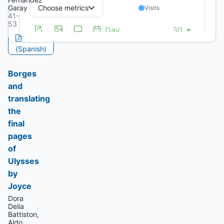
Garay
41-
53
PDF
(Spanish)
Borges
and
translating
the
final
pages
of
Ulysses
by
Joyce
Dora
Delia
Battiston,
Aldo