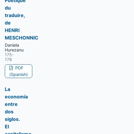
Poétique
du
traduire,
de
HENRI
MESCHONNlC
Daniela
Hurezanu
175-
178
PDF
(Spanish)
La
economía
entre
dos
siglos.
El