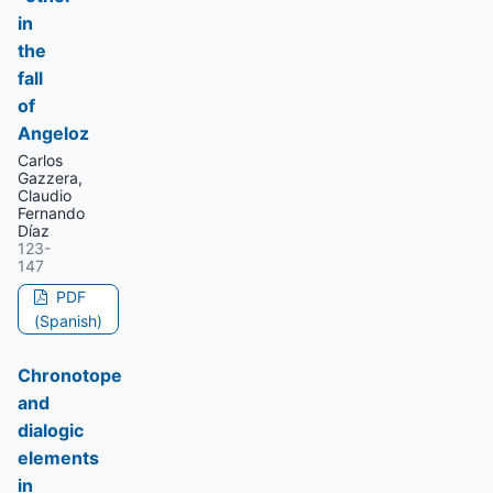
in
the
fall
of
Angeloz
Carlos
Gazzera,
Claudio
Fernando
Díaz
123-
147
PDF
(Spanish)
Chronotope
and
dialogic
elements
in