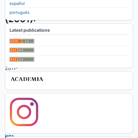
español
5
português
(2001):
enero-
Latest publications
diciembre
Published:
2011-
05-
26
Articles
Translating
Faulkner
into