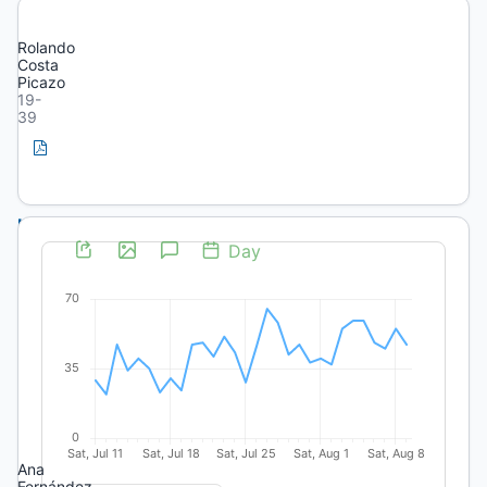
Spanish
Rolando
Costa
Picazo
19-
39
PDF
(Spanish)
Intercultural
Translation
(II):
noun
incorporation
in
the
Ranquel
language
Ana
Fernández