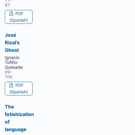
71-
87
PDF
(Spanish)
José
Rizal's
Ghost
Ignacio
Tofiño-
Quesada
89-
106
PDF
(Spanish)
The
fetishization
of
language