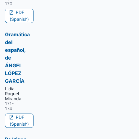
170
PDF
(Spanish)
Gramática
del
español,
de
ÁNGEL
LÓPEZ
GARCÍA
Lidia
Raquel
Miranda
171-
174
PDF
(Spanish)