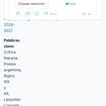
265X
DOI:
https://doi.org/10.19137/anclajes-
2026-
3021
Palabras
clave:
Crítica
literaria,
Poesía
argentina,
Siglos
XIX
y
XX,
Leopoldo
Lugones