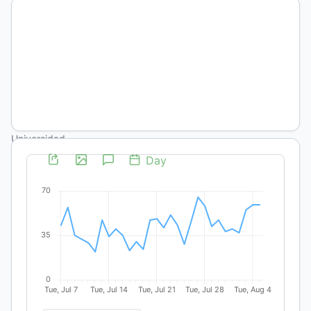
Lugones
María
Arancet
Ruda
Pontificia
Universidad
Católica
Argentina /
Consejo
Nacional de
Investigaciones
Científicas y
Técnicas
https://orcid.org/0000-
0001-
8822-