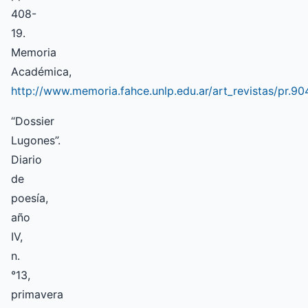
408-
19.
Memoria
Académica,
http://www.memoria.fahce.unlp.edu.ar/art_revistas/pr.9
“Dossier
Lugones”.
Diario
de
poesía,
año
IV,
n.
°13,
primavera