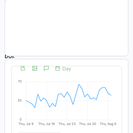
Universidad
de Sevilla
https://orcid.org/0000-
0001-
5365-
1761
DOI:
https://doi.org/10.19137/anclajes-
2023-
2739
Palabras
clave:
Heberto
Padilla,
La
mala