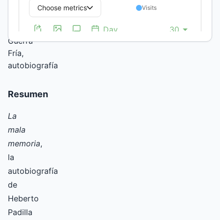
memoria,
Revolución
Cubana,
Guerra
Fría,
autobiografía
Resumen
La
mala
memoria
,
la
autobiografía
de
Heberto
Padilla