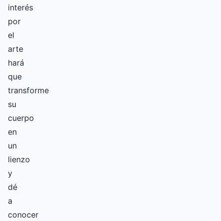
interés
por
el
arte
hará
que
transforme
su
cuerpo
en
un
lienzo
y
dé
a
conocer