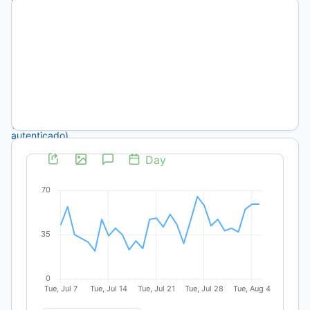
Gran
Canaria
(ULPGC)
http://orcid.org/0000-
0001-
9259-
7120
(no
autenticado)
DOI:
https://doi.org/10.19137/anclajes-
2019-
2334
Palabras
clave:
Lorenza
Böttner,