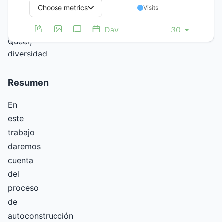
Transgénero,
Teoría
tullida,
Queer,
diversidad
Resumen
En
este
trabajo
daremos
cuenta
del
proceso
de
autoconstrucción