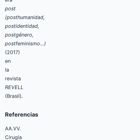
post
(posthumanidad,
postidentidad,
postgénero,
postfeminismo…)
(2017)
en
la
revista
REVELL
(Brasil).
Referencias
AA.VV.
Cirugía