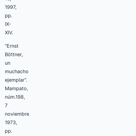
1997,
pp.
IX-
XIV.
“Ernst
Böttner,
un
muchacho
ejemplar”.
Mampato,
núm.198,
7
noviembre
1973,
pp.