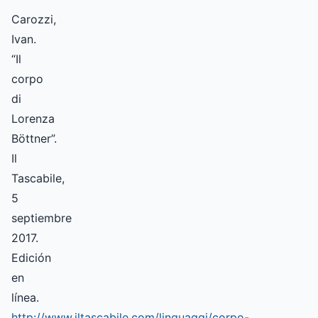
Carozzi,
Ivan.
“Il
corpo
di
Lorenza
Böttner”.
Il
Tascabile,
5
septiembre
2017.
Edición
en
línea.
http://www.iltascabile.com/linguaggi/corpo-