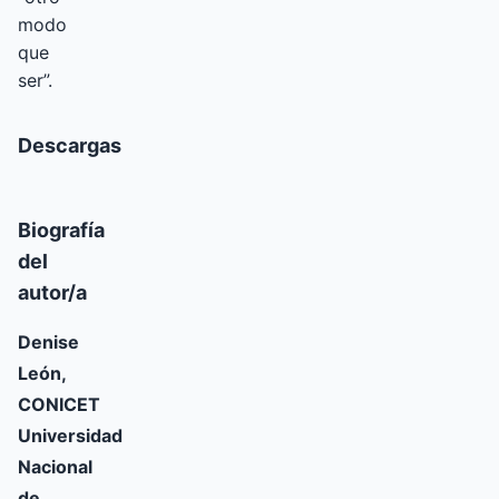
modo
que
ser”.
Descargas
Biografía
del
autor/a
Denise
León,
CONICET
Universidad
Nacional
de