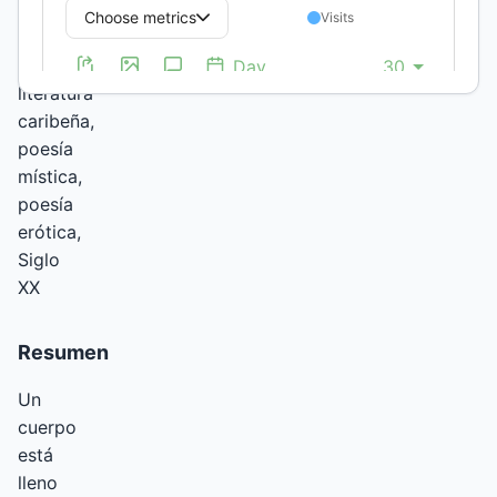
clave:
Severo
Sarduy,
literatura
caribeña,
poesía
mística,
poesía
erótica,
Siglo
XX
Resumen
Un
cuerpo
está
lleno