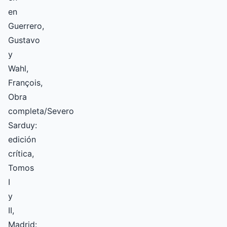
en
Guerrero,
Gustavo
y
Wahl,
François,
Obra
completa/Severo
Sarduy:
edición
crítica,
Tomos
I
y
II,
Madrid: