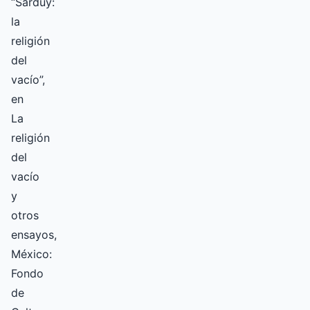
“Sarduy:
la
religión
del
vacío”,
en
La
religión
del
vacío
y
otros
ensayos,
México:
Fondo
de