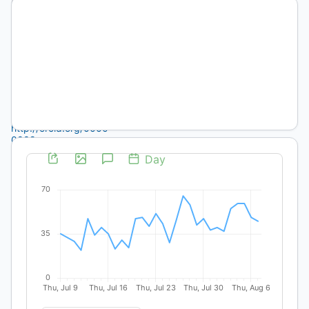
CONICET
Universidad
Nacional de
Tucumán
Universidad
Nacional de
Salta
http://orcid.org/0000-
0002-
6215-
0421
(no
autenticado)
DOI:
https://doi.org/10.19137/anclajes-
2019-
2324
Palabras