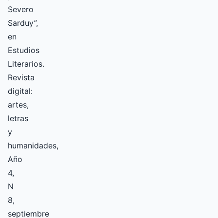
Severo
Sarduy”,
en
Estudios
Literarios.
Revista
digital:
artes,
letras
y
humanidades,
Año
4,
N
8,
septiembre