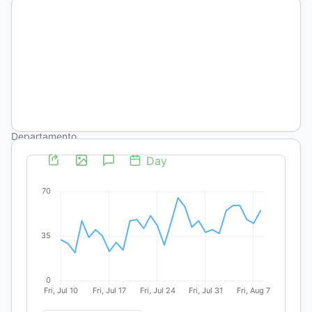
Humberto
Guerra
Universidad
Autónoma
Metropolitana
- Unidad
Xochimilco.
Departamento
de Política y
Cultura
DOI:
https://doi.org/10.19137/anclajes-
2018-
2237
Palabras
clave: