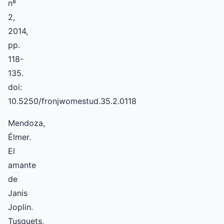
nº
2,
2014,
pp.
118-
135.
doi:
10.5250/fronjwomestud.35.2.0118
Mendoza,
Élmer.
El
amante
de
Janis
Joplin.
Tusquets,