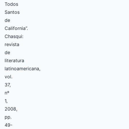
Todos
Santos
de
California”.
Chasqui:
revista
de
literatura
latinoamericana,
vol.
37,
nº
1,
2008,
pp.
49-