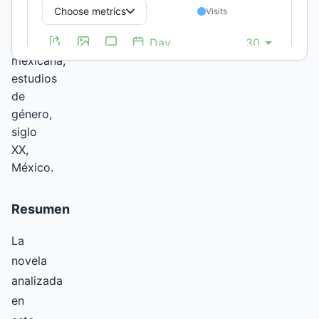
Élmer
Mendoza,
literatura
mexicana,
estudios
de
género,
siglo
XX,
México.
Resumen
La
novela
analizada
en