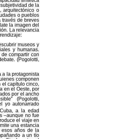
apacidad sintética
 subjetividad de la
, arquitectónico o
ciudades o pueblos
a través de breves
late la imagen del
ión. La relevancia
prendizaje:
escubrir museos y
ciales y humanas.
, de compartir con
ebate. (Pogolotti,
 a la protagonista
, quienes componen
el capítulo cinco,
ja en el Oeste, por
tados por el ancho
le” (Pogolotti,
el yo autonarrado
 Cuba, a la edad
os –aunque no fue
roduce el viaje en
rmite una estancia
n esos años de la
mpañando a un tío