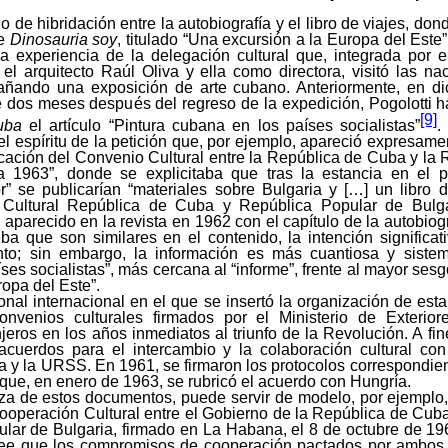
 de hibridación entre la autobiografía y el libro de viajes, don
de
Dinosauria soy
, titulado “Una excursión a la Europa del Este”
la experiencia de la delegación cultural que, integrada por 
el arquitecto Raúl Oliva y ella como directora, visitó las na
añando una exposición de arte cubano. Anteriormente, en d
dos meses después del regreso de la expedición, Pogolotti h
[9]
uba
el artículo “Pintura cubana en los países socialistas”
.
el espíritu de la petición que, por ejemplo, apareció expresamen
icación del Convenio Cultural entre la República de Cuba y la
a 1963”, donde se explicitaba que tras la estancia en el
tor” se publicarían “materiales sobre Bulgaria y […] un libro 
 Cultural República de Cuba y República Popular de Bulgar
o aparecido en la revista en 1962 con el capítulo de la autobiog
a que son similares en el contenido, la intención significati
to; sin embargo, la información es más cuantiosa y sistem
es socialistas”, más cercana al “informe”, frente al mayor sesgo
ropa del Este”.
ional internacional en el que se insertó la organización de esta
onvenios culturales firmados por el Ministerio de Exteri
eros en los años inmediatos al triunfo de la Revolución. A f
cuerdos para el intercambio y la colaboración cultural co
 y la URSS. En 1961, se firmaron los protocolos correspondie
que, en enero de 1963, se rubricó el acuerdo con Hungría.
za de estos documentos, puede servir de modelo, por ejemplo,
ooperación Cultural entre el Gobierno de la República de Cuba
lar de Bulgaria, firmado en La Habana, el 8 de octubre de 196
 lee que los compromisos de cooperación pactados por ambos