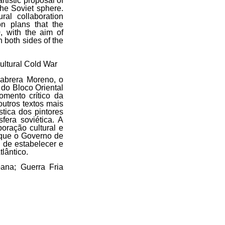
rtistic proposal of
the Soviet sphere.
ral collaboration
on plans that the
, with the aim of
n both sides of the
Cultural Cold War
Cabrera Moreno, o
s do Bloco Oriental
ento crítico da
utros textos mais
tica dos pintores
fera soviética. A
oração cultural e
 que o Governo de
 de estabelecer e
lântico.
bana; Guerra Fria