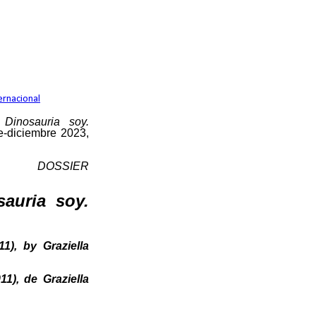
ernacional
n
Dinosauria soy.
re-diciembre 2023,
DOSSIER
sauria soy.
), by Graziella
1), de Graziella