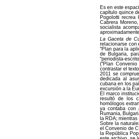
Es en este espacio
capítulo quince 
Pogolotti recrea 
Cabrera Moreno, 
socialista acomp
aproximadamente 
La Gaceta de C
relacionarse con 
“Plan para la apl
de Bulgaria, par
“periodista-escri
(“Plan Convenio
contrastar el text
2011 se comprueb
dedicada al asun
cubana en los país
excursión a la Eu
El marco instituc
resultó de los c
homólogos extranj
ya contaba con a
Rumania, Bulgaria
la RDA; mientras 
Sobre la naturale
el Convenio de C
la República Popu
este archivo, se