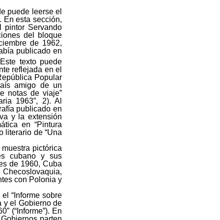
de puede leerse el
. En esta sección,
el pintor Servando
ciones del bloque
iciembre de 1962,
abía publicado en
 Este texto puede
te reflejada en el
 República Popular
 país amigo de un
de notas de viaje”
ia 1963”, 2). Al
rafía publicado en
va y la extensión
ática en “Pintura
 literario de “Una
 muestra pictórica
ores cubano y sus
ines de 1960, Cuba
n Checoslovaquia,
ntes con Polonia y
 el “Informe sobre
 y el Gobierno de
0” (“Informe”). En
 Gobiernos parten