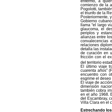
enfermo, a quie
comienzo de la a
Pogolotti, tambié
el triunfo de la R
Posteriormente, y
Gobierno cubano,
llama “el largo vi
glaucoma, el des
periplos y estan
alianzas entre lo
convalecencias e
relaciones diplom
detalla las instal
de curación en u
fricción con el e
del territorio est
El último viaje t
cuarenta años” (P
encuentro con ot
esgrime el deseo 
El viaje de acción
dimensión naciona
también cobra im
en el año 1968. E
del Escambray, c
Villa Clara en el c
Estrechando los 