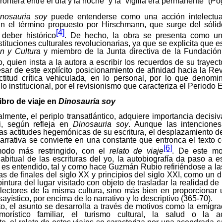
frontera entre el día y la noche” y la “vigilia era permanente” (Po
nosauria soy
puede entenderse como una acción intelectual
n el término propuesto por Hirschmann, que surge del sól
[4]
 deber histórico
. De hecho, la obra se presenta como un
nstituciones culturales revolucionarias, ya que se explicita que es
n y Cultura
y miembro de la Junta directiva de la Fundación 
quien insta a la autora a escribir los recuerdos de su trayecto
sar de este explícito posicionamiento de afinidad hacia la Rev
ctitud crítica vehiculada, en lo personal, por lo que denom
 lo institucional, por el revisionismo que caracteriza el Periodo 
ibro de viaje en
Dinosauria soy
almente, el periplo transatlántico, adquiere importancia decisiv
ti, según refleja en
Dinosauria soy
. Aunque las intenciones
las actitudes hegemónicas de su escritura, el desplazamiento de
arrativa se convierte en una constante que entronca el texto 
[6]
odo más restringido, con el
relato de viaje
. De este mo
bitual de las escrituras del yo, la autobiografía da paso a e
 es entendido, tal y como hace Guzmán Rubio refiriéndose a l
 de finales del siglo XX y principios del siglo XXI, como un d
ntura del lugar visitado con objeto de trasladar la realidad de
lectores de la misma cultura, sino más bien en proporcionar u
sayístico, por encima de lo narrativo y lo descriptivo (365-70).
xto, el asunto se desarrolla a través de motivos como la emigr
orístico familiar, el turismo cultural, la salud o la acc