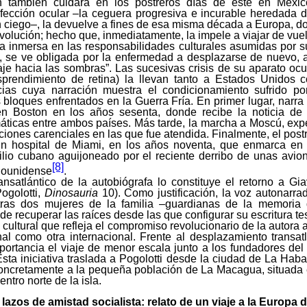
n también cuidará en los postreros días de este en México
fección ocular –la ceguera progresiva e incurable heredada d
n ciego–, la devuelve a fines de esa misma década a Europa, d
evolución; hecho que, inmediatamente, la impele a viajar de vuelt
a inmersa en las responsabilidades culturales asumidas por s
 se ve obligada por la enfermedad a desplazarse de nuevo, a
aje hacia las sombras”. Las sucesivas crisis de su aparato ocula
prendimiento de retina) la llevan tanto a Estados Unidos
cias cuya narración muestra el condicionamiento sufrido po
s bloques enfrentados en la Guerra Fría. En primer lugar, narra
n Boston en los años sesenta, donde recibe la noticia de 
áticas entre ambos países. Más tarde, la marcha a Moscú, exp
aciones carenciales en las que fue atendida. Finalmente, el postre
n hospital de Miami, en los años noventa, que enmarca en 
xilio cubano aguijoneado por el reciente derribo de unas avi
[8]
adounidense
.
ransatlántico de la autobiógrafa lo constituye el retorno a G
ogolotti,
Dinosauria
10). Como justificación, la voz autonarrad
ras dos mujeres de la familia –guardianas de la memoria 
de recuperar las raíces desde las que configurar su escritura te
 cultural que refleja el compromiso revolucionario de la autora 
l como otra internacional. Frente al desplazamiento transatl
portancia el viaje de menor escala junto a los fundadores del
sta iniciativa traslada a Pogolotti desde la ciudad de La Haba
oncretamente a la pequeña población de La Macagua, situada e
entro norte de la isla.
lazos de amistad socialista: relato de un viaje a la Europa d