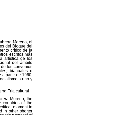
Cabrera Moreno, el
íses del Bloque del
to crítico de la
tros escritos más
a artística de los
cional del ámbito
o de los convenios
ales, bianuales o
 a partir de 1960,
socialismo a uno y
rra Fría cultural
brera Moreno, the
e countries of the
ritical moment in
 in other shorter