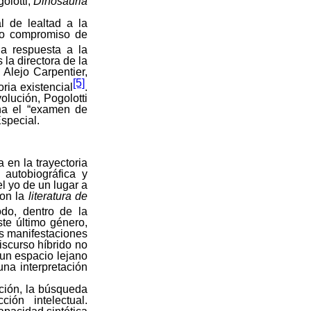
golotti,
Dinosauria
 de lealtad a la
ido compromiso de
a respuesta a la
 la directora de la
Alejo Carpentier,
[5]
ria existencial
.
olución, Pogolotti
ina el “examen de
Especial.
a en la trayectoria
 autobiográfica y
l yo de un lugar a
con la
literatura de
do, dentro de la
ste último género,
as manifestaciones
iscurso híbrido no
 un espacio lejano
na interpretación
ación, la búsqueda
ión intelectual.