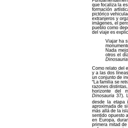
Fundamentalmente,
que focaliza la es
formación artísti
pictórico vehicul
extranjeros y org
imágenes, el pens
pueblo como deposi
del viaje es expli
Viajar ha 
monumentos
Nada mejor
otros el d
Dinosauria
Como relato del e
y a las dos línea
un conjunto de in
“La familia se ret
razones distintas
horizonte del 
Dinosauria
37). L
desde la etapa i
aproximada de si
más allá de la is
sentido opuesto a
en Europa, duran
primera mitad de