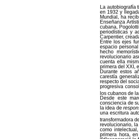
La autobiografía 
en 1932 y llegad
Mundial, ha reci
Enseñanza Artíst
cubana, Pogolotti 
periodísticas y 
Carpentier, cread
Entre los ejes f
espacio personal 
hecho memorístic
revolucionario as
cuenta ella mism
primera del XXI, 
Durante estos a
carestía general
respecto del socia
progresiva consol
los cubanos de la 
Desde este marc
consciencia de s
la idea de
respons
una escritura au
transformadora d
revolucionario, la
como intelectual,
primera hora, e