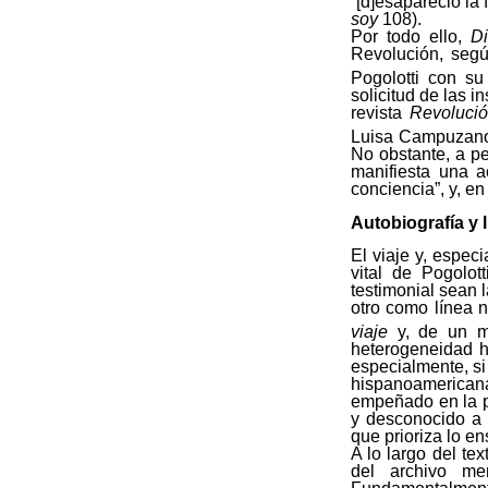
“[d]esapareció la 
soy
108).
Por todo ello,
Di
Revolución, segú
Pogolotti con su
solicitud de las i
revista
Revolució
Luisa Campuzano, 
No obstante, a pe
manifiesta una a
conciencia”, y, en
Autobiografía y l
El viaje y, especi
vital de Pogolot
testimonial sean 
otro como línea n
viaje
y, de un m
heterogeneidad ha
especialmente, si
hispanoamericanas
empeñado en la pi
y desconocido a 
que prioriza lo en
A lo largo del te
del archivo mem