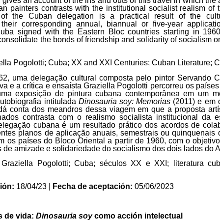
i gives an account of the ins and outs of this travel in which the a
 painters contrasts with the institutional socialist realism of 
f the Cuban delegation is a practical result of the cultu
heir corresponding annual, biannual or five-year applicati
ba signed with the Eastern Bloc countries starting in 1960
onsolidate the bonds of friendship and solidarity of socialism o
iella Pogolotti; Cuba; XX and XXI Centuries; Cuban Literature; 
62, uma delegação cultural composta pelo pintor Servando 
va e a crítica e ensaísta Graziella Pogolotti percorreu os paíse
ma exposição de pintura cubana contemporânea em um mom
utobiografia intitulada
Dinosauria soy: Memorias
(2011) e em o
i dá conta dos meandros dessa viagem em que a proposta artís
ados contrasta com o realismo socialista institucional da es
elegação cubana é um resultado prático dos acordos de colab
ntes planos de aplicação anuais, semestrais ou quinquenais
 os países do Bloco Oriental a partir de 1960, com o objetivo
s de amizade e solidariedade do socialismo dos dois lados do At
 Graziella Pogolotti; Cuba; séculos XX e XXI; literatura cu
ión:
18/04/23 |
Fecha de aceptación:
05/06/2023
s de vida:
Dinosauria soy
como acción intelectual