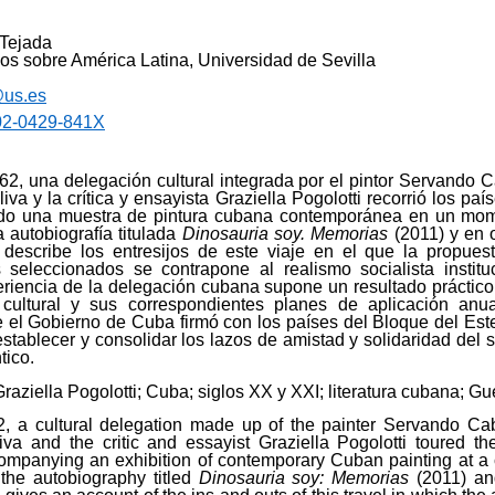
Tejada
dios sobre América Latina, Universidad de Sevilla
us.es
02-0429-841X
62, una delegación cultural integrada por el pintor Servando 
iva y la crítica y ensayista Graziella Pogolotti recorrió los pa
o una muestra de pintura cubana contemporánea en un momen
a autobiografía titulada
Dinosauria soy. Memorias
(2011) y en o
 describe los entresijos de este viaje en el que la propuest
 seleccionados se contrapone al realismo socialista institu
eriencia de la delegación cubana supone un resultado práctic
cultural y sus correspondientes planes de aplicación anu
el Gobierno de Cuba firmó con los países del Bloque del Este
establecer y consolidar los lazos de amistad y solidaridad del 
tico.
Graziella Pogolotti; Cuba; siglos XX y XXI; literatura cubana; Gue
2, a cultural delegation made up of the painter Servando Ca
iva and the critic and essayist Graziella Pogolotti toured th
ompanying an exhibition of contemporary Cuban painting at a c
 the autobiography titled
Dinosauria soy: Memorias
(2011) and