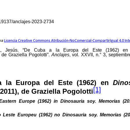
0.19137/anclajes-2023-2734
una
Licencia Creative Commons Atribución-NoComercial-CompartirIgual 4.0 Int
da, Jesús. “De Cuba a la Europa del Este (1962) e
 de Graziella Pogolotti”.
Anclajes
, vol. XXVII, n.° 3, septiemb
 la Europa del Este (1962) en
Dino
[1]
2011), de Graziella Pogolotti
astern Europe (1962) in Dinosauria soy. Memorias (2011
Leste Europeu (1962) no Dinosauria soy. Memorias (201