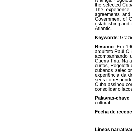
writings, Pogolott
the selected Cuban
The experience o
agreements and t
Government of Cu
establishing and c
Atlantic.
Keywords
: Graz
Resumo
: Em 19
arquiteto Raúl Oli
acompanhando u
Guerra Fria. Na a
curtos, Pogolott
cubanos selecion
experiência da d
seus corresponde
Cuba assinou com
consolidar o laço
Palavras-chave
:
cultural
Fecha de recepc
Líneas narrativa