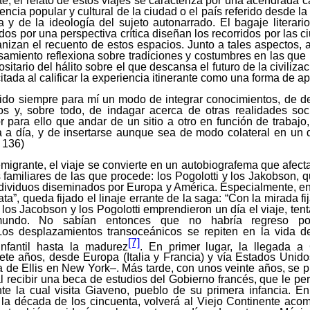
 el relato de estos viajes se caracteriza por una acendrada c
encia popular y cultural de la ciudad o el país referido desde la
ca y de la ideología del sujeto autonarrado. El bagaje literario
ados por una perspectiva crítica diseñan los recorridos por las 
anizan el recuento de estos espacios. Junto a tales aspectos, 
amiento reflexiona sobre tradiciones y costumbres en las que 
tario del hálito sobre el que descansa el futuro de la civilizac
citada al calificar la experiencia itinerante como una forma de a
sido siempre para mí un modo de integrar conocimientos, de d
 y, sobre todo, de indagar acerca de otras realidades so
 para ello que andar de un sitio a otro en función de trabajo
ía a día, y de insertarse aunque sea de modo colateral en un d
136)
migrante, el viaje se convierte en un autobiografema que afecta
s familiares de las que procede: los Pogolotti y los Jakobson
dividuos diseminados por Europa y América. Especialmente, en 
rata”, queda fijado el linaje errante de la saga: “Con la mirada fi
, los Jacobson y los Pogolotti emprendieron un día el viaje, ten
mundo. No sabían entonces que no habría regreso posib
os desplazamientos transoceánicos se repiten en la vida d
[7]
nfantil hasta la madurez
. En primer lugar, la llegada a
ete años, desde Europa (Italia y Francia) y vía Estados Unid
la de Ellis en New York–. Más tarde, con unos veinte años, se p
l recibir una beca de estudios del Gobierno francés, que le pe
te la cual visita Giaveno, pueblo de su primera infancia. E
 la década de los cincuenta, volverá al Viejo Continente aco