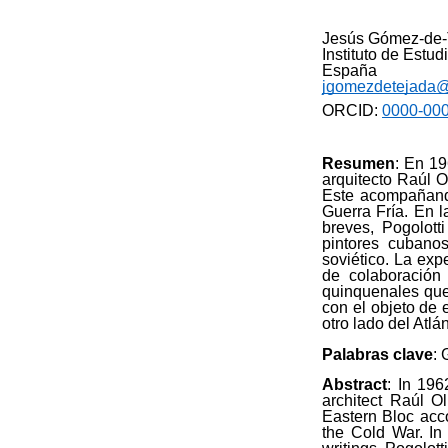
Jesús Gómez-de-
Instituto de Estu
España
jgomezdetejada@
ORCID:
0000-00
Resumen
: En 19
arquitecto Raúl Ol
Este acompañand
Guerra Fría. En l
breves, Pogolotti
pintores cubanos
soviético. La exp
de colaboración 
quinquenales que 
con el objeto de 
otro lado del Atlán
Palabras clave
: 
Abstract
: In 196
architect Raúl Ol
Eastern Bloc acc
the Cold War. In