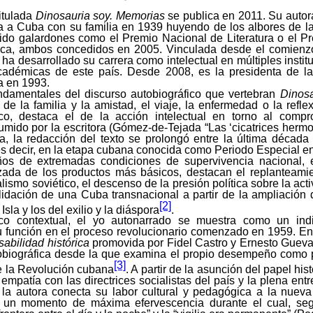
titulada
Dinosauria soy. Memorias
se publica en 2011. Su autor
a a Cuba con su familia en 1939 huyendo de los albores de 
bido galardones como el Premio Nacional de Literatura o el P
ica, ambos concedidos en 2005. Vinculada desde el comienz
ha desarrollado su carrera como intelectual en múltiples institu
académicas de este país. Desde 2008, es la presidenta de l
a en 1993.
undamentales del discurso autobiográfico que vertebran
Dinosa
de la familia y la amistad, el viaje, la enfermedad o la refle
o, destaca el de la acción intelectual en torno al compr
umido por la escritora (Gómez-de-Tejada “Las ‘cicatrices hermo
a, la redacción del texto se prolongó entre la última década 
es decir, en la etapa cubana conocida como Periodo Especial 
ños de extremadas condiciones de supervivencia nacional,
izada de los productos más básicos, destacan el replanteami
lismo soviético, el descenso de la presión política sobre la activ
idación de una Cuba transnacional a partir de la ampliación 
[2]
Isla y los del exilio y la diáspora
.
o contextual, el yo autonarrado se muestra como un ind
u función en el proceso revolucionario comenzado en 1959. E
abilidad histórica
promovida por Fidel Castro y Ernesto Guevar
tobiográfica desde la que examina el propio desempeño como p
[3]
e la Revolución cubana
. A partir de la asunción del papel his
 empatía con las directrices socialistas del país y la plena ent
 la autora conecta su labor cultural y pedagógica a la nueva
n un momento de máxima efervescencia durante el cual, seg