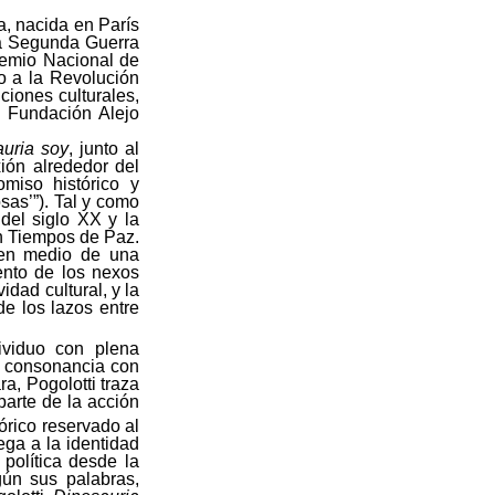
a, nacida en París
la Segunda Guerra
remio Nacional de
o a la Revolución
ciones culturales,
a Fundación Alejo
uria soy
, junto al
xión alrededor del
omiso histórico y
sas’”). Tal y como
del siglo XX y la
en Tiempos de Paz.
 en medio de una
ento de los nexos
idad cultural, y la
de los lazos entre
ividuo con plena
n consonancia con
a, Pogolotti traza
arte de la acción
tórico reservado al
rega a la identidad
 política desde la
ún sus palabras,