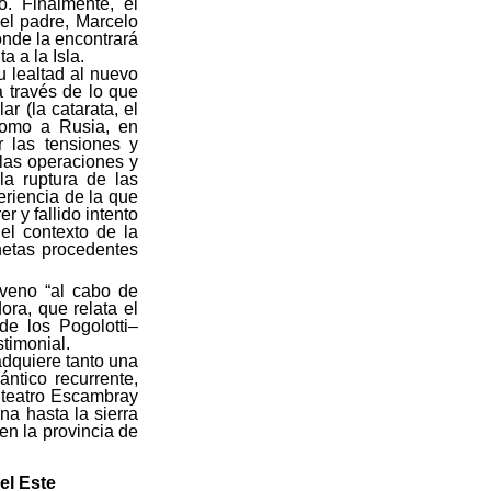
. Finalmente, el
el padre, Marcelo
onde la encontrará
a a la Isla.
u lealtad al nuevo
 través de lo que
r (la catarata, el
 como a Rusia, en
r las tensiones y
 las operaciones y
la ruptura de las
eriencia de la que
r y fallido intento
el contexto de la
onetas procedentes
iaveno “al cabo de
ora, que relata el
de los Pogolotti–
stimonial.
adquiere tanto una
ántico recurrente,
 teatro Escambray
na hasta la sierra
n la provincia de
el Este