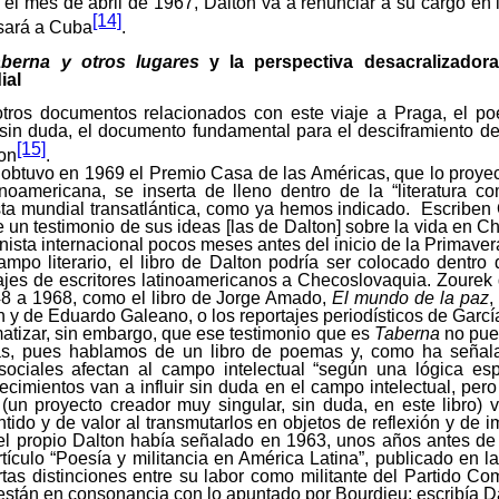
n el mes de abril de 1967, Dalton va a renunciar a su cargo en l
[14]
esará a Cuba
.
aberna
y otros lugares
y la perspectiva desacralizador
ial
tros documentos relacionados con este viaje a Praga, el p
sin duda, el documento fundamental para el desciframiento de
[15]
ton
.
 obtuvo en 1969 el Premio Casa de las Américas, que lo proyec
inoamericana, se inserta de lleno dentro de la “literatura co
sta mundial transatlántica, como ya hemos indicado. Escriben 
ye un testimonio de sus ideas [las de Dalton] sobre la vida en C
sta internacional pocos meses antes del inicio de la Primaver
mpo literario, el libro de Dalton podría ser colocado dentro 
ajes de escritores latinoamericanos a Checoslovaquia. Zourek
48 a 1968, como el libro de Jorge Amado,
El mundo
de la paz
,
n y de Eduardo Galeano, o los reportajes periodísticos de Garc
atizar, sin embargo, que ese testimonio que es
Taberna
no pue
ás, pues hablamos de un libro de poemas y, como ha señala
sociales afectan al campo intelectual “según una lógica espe
tecimientos van a influir sin duda en el campo intelectual, pero
(un proyecto creador muy singular, sin duda, en este libro) 
tido y de valor al transmutarlos en objetos de reflexión y de i
el propio Dalton había señalado en 1963, unos años antes de 
rtículo “Poesía y militancia en América Latina”, publicado en l
ertas distinciones entre su labor como militante del Partido Co
stán en consonancia con lo apuntado por Bourdieu; escribía D