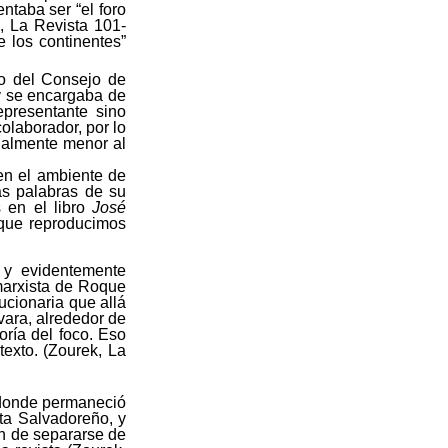
ntaba ser “el foro
, La Revista 101-
e los continentes”
o del Consejo de
 y se encargaba de
epresentante sino
colaborador, por lo
cialmente menor al
en el ambiente de
las palabras de su
s en el libro
José
 que reproducimos
s y evidentemente
marxista de Roque
ucionaria que allá
vara, alrededor de
oría del foco. Eso
exto. (Zourek, La
 donde permaneció
ta Salvadoreño, y
ón de separarse de