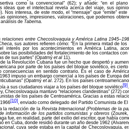
ertiva como la convencional” (62); y añade: “en el plano
 ideas que el intelectual revela acerca del viaje, sus opini
). Nos interesa, de este modo, el “mensaje” que “emite” este
las opiniones, impresiones, valoraciones, que podemos obten
l análisis de
Taberna.
 relaciones entre Checoslovaquia y América Latina 1945–198
 Checa
, sus autores refieren cómo: “En la primera mitad de los
el interés por los acontecimientos en América Latina, ac
bre las posibilidades del fortalecimiento de los contactos con t
s de sus partes” (Opatrný
et al
11).
o de la Revolución Cubana fue un hecho que despertó y aumentó
mericana por parte de los países del bloque soviético, es ciert
vo consecuencias en sentido contrario. Es el caso de América
 1963 impuso un embargo comercial a los países de Europa del
nticubanas” (Opatrný
et al
. 272). En los países centroamerican
[9]
bía a sus ciudadanos viajar a los países del bloque soviético
.
ey, Checoslovaquia mantuvo “relaciones clandestinas” (272) c
nistas de los países de Centroamérica. Gracias a estas relac
[10]
 1966
, enviado como delegado del Partido Comunista de El 
 a la redacción de la
Revista Internacional (Problemas de la pa
 de información de los partidos comunistas y obreros
(Zourek, 
aga fue, en realidad, parte del exilio del escritor, que había c
nuó en Cuba, donde residió durante un año desde 1962 (Alvaren
acional
, cuya sede estaba en la capital de Checoslovaquia, e