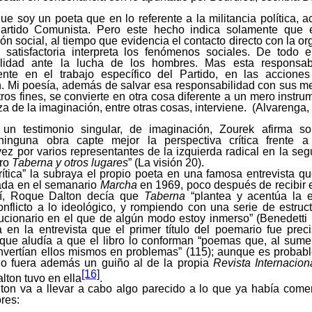
ue soy un poeta que en lo referente a la militancia política, a
 Partido Comunista. Pero este hecho indica solamente que 
ón social, al tiempo que evidencia el contacto directo con la o
satisfactoria interpreta los fenómenos sociales. De todo
ilidad ante la lucha de los hombres. Mas esta responsab
ente en el trabajo específico del Partido, en las accione
. Mi poesía, además de salvar esa responsabilidad con sus med
ros fines, se convierte en otra cosa diferente a un mero instru
za de la imaginación, entre otras cosas, interviene. (Alvarenga
un testimonio singular, de imaginación, Zourek afirma so
ninguna obra capte mejor la perspectiva crítica frente a
ez por varios representantes de la izquierda radical en la se
bro
Taberna y otros lugares
” (La visión 20).
rítica” la subraya el propio poeta en una famosa entrevista qu
cada en el semanario
Marcha
en 1969, poco después de recibir 
llí, Roque Dalton decía que
Taberna
“plantea y acentúa la ex
onflicto a lo ideológico, y rompiendo con una serie de estru
ucionario en el que de algún modo estoy inmerso” (Benedetti 
ba en la entrevista que el primer título del poemario fue pre
o que aludía a que el libro lo conforman “poemas que, al sume
onvertían ellos mismos en problemas” (115); aunque es probabl
rio fuera además un guiño al de la propia
Revista Internacion
[16]
ton tuvo en ella
.
alton va a llevar a cabo algo parecido a lo que ya había com
res: