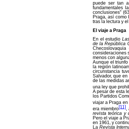
puede ser tan as
fundamentales las
conclusiones” (63
Praga, así como 
tras la lectura y e
El viaje a Praga
En el estudio
Las
de la República
Checoslovaquia 
consideraciones so
menos con alguna
Aunque el triunf
la región latinoa
circunstancia tu
Salvador, que en
de las medidas a
una ley que prohi
A pesar de esta l
los Partidos Comu
viajar a Praga en
[11]
era miembro
,
revista teórica y
Pero el viaje a Pr
en 1961, y conti
La
Revista Intern