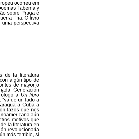
uropeu ocorreu em
 poemas Taberna y
ção sobre Praga e
erra Fria. O livro
a uma perspectiva
 de la literatura
 con algún tipo de
zontes de mayor o
amada Generación
prólogo a
Un libro
z “va de un lado a
icaragua a Cuba a
son lazos que nos
spanoamericana aún
otros motivos que
de la literatura en
ión revolucionaria
ún más terrible, si