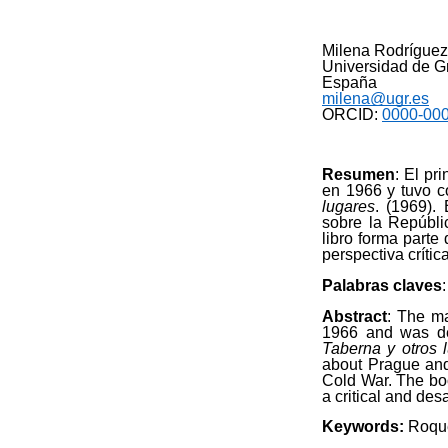
Milena Rodríguez
Universidad de 
España
milena@ugr.es
ORCID:
0000-00
Resumen
: El pr
en 1966 y tuvo c
lugares
. (1969).
sobre la Repúblic
libro forma parte
perspectiva críti
Palabras claves
Abstract
: The ma
1966 and was des
Taberna y otros 
about Prague and 
Cold War. The book
a critical and desa
Keywords:
Roque 