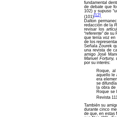
fundamental dentr
de debate que fo
102) y supuso “un
[12]
(101)
.
Dalton permanec
redacción de la
R
revisar los artí
“referente” de su 
que tenía voz en 
de los representan
Señala Zourek qu
una revista de ca
amigo José Manu
Manuel Fortuny, 
por su interés:
Roque, al 
aquello le
era element
se difundí
la obra de 
Roque se l
Revista 11
También su amigo
durante cinco me
de que, en estas 