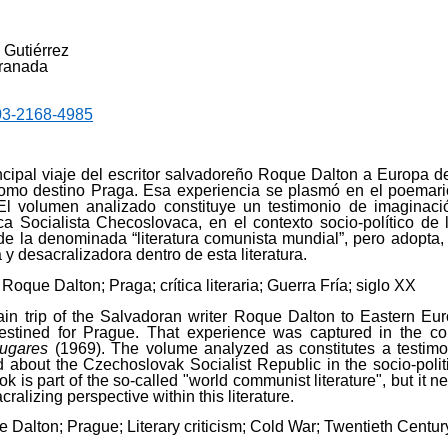
 Gutiérrez
Granada
03-2168-4985
incipal viaje del escritor salvadoreño Roque Dalton a Europa d
omo destino Praga. Esa experiencia se plasmó en el poemar
 El volumen analizado constituye un testimonio de imaginac
a Socialista Checoslovaca, en el contexto socio-político de 
 de la denominada “literatura comunista mundial”, pero adopta
ca y desacralizadora dentro de esta literatura.
: Roque Dalton; Praga; crítica literaria; Guerra Fría; siglo XX
in trip of the Salvadoran writer Roque Dalton to Eastern Eur
tined for Prague. That experience was captured in the co
lugares
(1969). The volume analyzed as constitutes a testimo
about the Czechoslovak Socialist Republic in the socio-politi
 is part of the so-called "world communist literature", but it n
cralizing perspective within this literature.
Dalton; Prague; Literary criticism; Cold War; Twentieth Centur