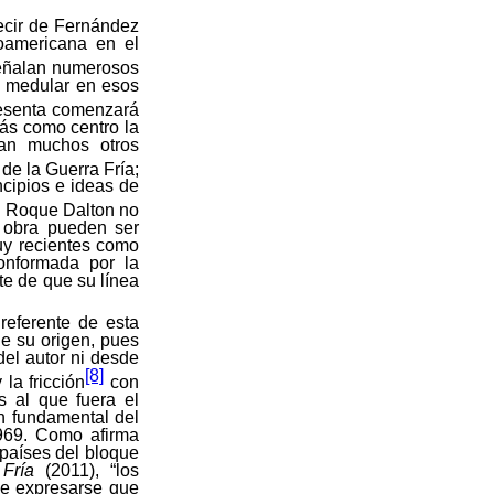
ecir de Fernández
noamericana en el
eñalan numerosos
to medular en esos
sesenta comenzará
más como centro la
man muchos otros
 de la Guerra Fría;
ncipios e ideas de
, Roque Dalton no
u obra pueden ser
uy recientes como
conformada por la
te de que su línea
referente de esta
de su origen, pues
del autor ni desde
[8]
la fricción
con
s al que fuera el
ón fundamental del
969. Como afirma
 países del bloque
 Fría
(2011), “los
 de expresarse que