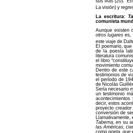
sus filas (20). E
La visión) y regr
La escritura:
T
comunista mund
Aunque existen o
otros lugares
es, 
este viaje de Dal
El poemario, que
de la poesía lat
literatura comuni
el libro “constitu
movimiento comuni
Dentro de este ca
testimonios de vi
el período de 19
de Nicolás Guillé
Sería necesario m
un testimonio m
acontecimientos 
decir, estos acon
proyecto creador 
conversión de sen
Llamativamente, 
Taberna
, en su a
las Américas
, ci
como poeta, que e