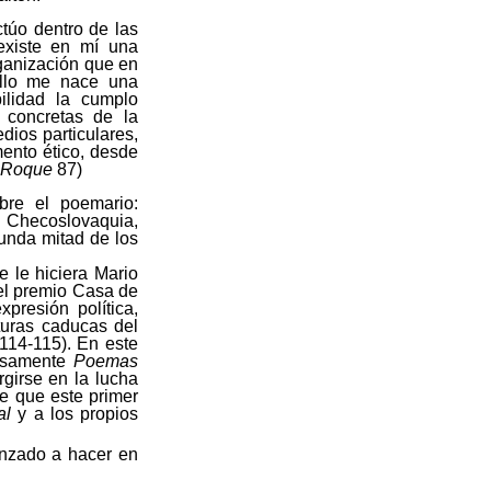
ctúo dentro de las
existe en mí una
rganización que en
 ello me nace una
ilidad la cumplo
s concretas de la
ios particulares,
mento ético, desde
,
Roque
87)
bre el poemario:
 Checoslovaquia,
gunda mitad de los
e le hiciera Mario
el premio Casa de
presión política,
cturas caducas del
114-115). En este
cisamente
Poemas
rgirse en la lucha
e que este primer
al
y a los propios
enzado a hacer en