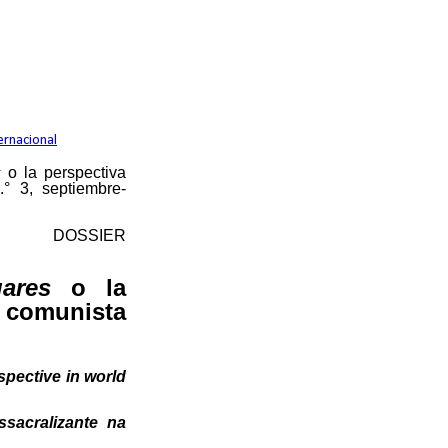
ernacional
s
o la perspectiva
n.° 3, septiembre-
DOSSIER
ares
o la
 comunista
spective in world
sacralizante na