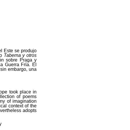
el Este se produjo
io
Taberna y otros
ión sobre Praga y
la Guerra Fría. El
, sin embargo, una
ope took place in
llection of poems
ny of imagination
cal context of the
evertheless adopts
y