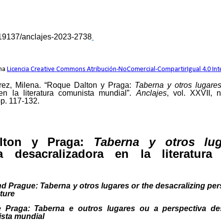
0.19137/anclajes-2023-2738
una
Licencia Creative Commons Atribución-NoComercial-CompartirIgual 4.0 Int
rez, Milena. “Roque Dalton y Praga:
Taberna y otros lugare
en la literatura comunista mundial”.
Anclajes
, vol. XXVII, 
p. 117-132.
lton y Praga:
Taberna y otros lug
va desacralizadora en la literatura
 Prague: Taberna y otros lugares or the desacralizing per
ture
 Praga: Taberna e outros lugares ou a perspectiva des
ista mundial