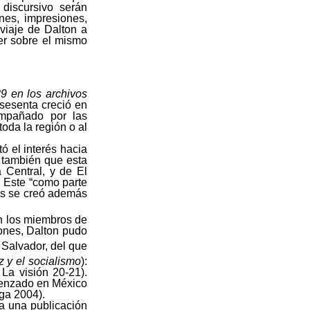
 discursivo serán
ones, impresiones,
 viaje de Dalton a
er sobre el mismo
9 en los archivos
 sesenta creció en
ompañado por las
oda la región o al
 el interés hacia
o también que esta
 Central, y de El
 Este “como parte
os se creó además
on los miembros de
iones, Dalton pudo
Salvador, del que
z y el socialismo
):
La visión 20-21).
omenzado en México
ga 2004).
ra una publicación