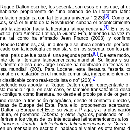
.
Roque Dalton escribe, los sesenta, son esos en los que, al d
ablarse propiamente de “una entrada de la literatura lati
[3]
culación orgánica con la literatura universal” (223)
. Como s
osos, será el triunfo de la Revolución cubana el acontecimien
[4]
ará la atención hacia la literatura latinoamericana
. En los 
áctica, para América Latina, la Guerra Fría, teniendo una vez 
na, tal como ha afirmado Jean Franco (2003), y confir
. Roque Dalton es, así, un autor que se ubica dentro del período
ficado con la ideología comunista y, en los sesenta, con los pri
[6]
ana, país que fue para él una segunda patria
. De este modo
ente de la literatura latinoamericana mundial. Su figura y s
as dentro de esa que Jorge Locane ha nombrado en fechas m
nista mundial” (203). Para Locane, esta literatura “estaría 
acional en circulación en el mundo comunista, independientemen
[7]
 clasificable como real-socialista o no” (203)
.
 pretendemos abordar a Roque Dalton como representante o 
ista mundial” que, en este caso, es también transatlántica des
e configura como literatura, no desde el propio país de origen 
ino desde la traslación geográfica, desde el contacto directo y 
listas de Europa del Este. Para ello, proponemos acercarno
e Dalton a Europa del Este, su viaje a Praga, y a la plasmaci
ritura, el poemario
Taberna y otros lugares
, publicado en 1
ferirse a los viajes de los intelectuales latinoamericanos a los
trinchera letrada. Intelectuales latinoamericanos y Guerra
ten un mensaje no escrito ni hablado al viajar; es otra forma