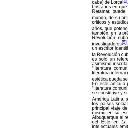
[2]
cabe) de Lorca
Los años en que 
Retamar, puede h
mundo, de su arti
críticos y estudi
años, que potenci
también, en la pr
Revolución cuba
[5]
investigadores
un escritor identi
la Revolución cub
es solo un refer
asimismo inscrit
“literatura comu
literatura intern
estética pueda ser
En este artículo
“literatura comun
se constituye y s
América Latina, s
los países socia
principal viaje d
mismo en su esc
Albuquerque al re
del Este en
La 
intelectuales emi