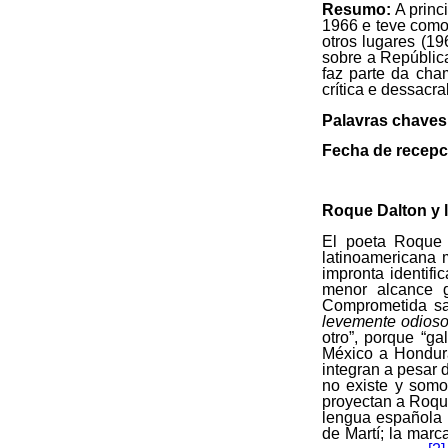
Resumo:
A princ
1966 e teve como
otros lugares (1
sobre a República
faz parte da cha
crítica e dessacra
Palavras chaves
Fecha de recepc
Roque Dalton y l
El poeta Roque D
latinoamericana m
impronta identif
menor alcance g
Comprometida sa
levemente odios
otro”, porque “g
México a Hondura
integran a pesar 
no existe y somo
proyectan a Roqu
lengua española mu
de Martí; la marc