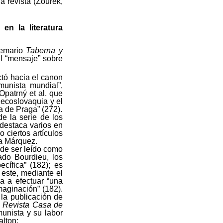
a revista (Zourek,
a en la
literatura
oemario
Taberna y
l “mensaje” sobre
tó hacia el canon
munista mundial”,
Opatrný et al. que
hecoslovaquia y el
a de Praga” (272).
de la serie de los
 destaca varios en
 o ciertos artículos
ía Márquez.
de ser leído como
do Bourdieu, los
cífica” (182); es
 este, mediante el
va a efectuar “una
maginación” (182).
la publicación de
a
Revista Casa de
munista y su labor
alton: