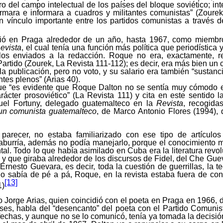
o del campo intelectual de los países del bloque soviético; inte
rmara e informara a cuadros y militantes comunistas” (Zourek
 vínculo importante entre los partidos comunistas a través d
ió en Praga alrededor de un año, hasta 1967, como miembr
evista
, el cual tenía una función más política que periodística
culos enviados a la redacción. Roque no era, exactamente, r
Partido (Zourek, La Revista 111-112); es decir, era más bien un 
la publicación, pero no voto, y su salario era también “sustan
tes plenos” (Arias 40).
e “es evidente que Roque Dalton no se sentía muy cómodo 
rácter prosoviético” (La Revista 111) y cita en este sentido 
el Fortuny, delegado guatemalteco en la
Revista
, recogida
un comunista guatemalteco
, de Marco Antonio Flores
(1994),
parecer, no estaba familiarizado con ese tipo de artículo
 aburría, además no podía manejarlo, porque el conocimiento 
al. Todo lo que había asimilado en Cuba era la literatura revol
a y que giraba alrededor de los discursos de Fidel, del Che Gue
Ernesto Guevara, es decir, toda la cuestión de guerrillas, la te
o sabía de pé a pá, Roque, en la revista estaba fuera de cont
[13]
1)
 Jorge Arias, quien coincidió con el poeta en Praga en 1966,
ses, habla del “desencanto” del poeta con el Partido Comunis
fechas, y aunque no se lo comunicó, tenía ya tomada la decisi