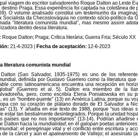
ipal viagem do escritor salvadorenho Roque Dalton ao Leste E
 destino Praga. Essa experiência foi captada na coletânea de
969). O volume analisado constitui um testemunho da imagina
 Socialista da Checoslováquia no contexto sócio-político da Gu
mada "literatura comunista mundial", mas mesmo assim adot
lizadora dentro dessa literatura.
: Roque Dalton; Praga; Crítica literária; Guerra Fria; Século XX
ión:
21-4-2023 |
Fecha de aceptación:
12-6-2023
a literatura comunista mundial
alton (San Salvador, 1935-1975) es uno de los referentes
undial, definida por Gustavo Guerrero como la literatura que
icable como latinoamericana encuentra una recepción en hori
lobal” (Guerrero et al. 5). Dalton era miembro de la ll
lvadoreña, pero, como escribía Elena Poniatowska en su 
o
, es un “hombre-puente” (13) en América Latina, porque su vo
alopa con su corazón de plátano dorado de El Salvador a N
s” (13). Y añadía en ese texto de 1988, porque “sus ideas 
de estar tan bestialmente desintegrados. Porque la unidad hi
s países que no nos importamos” (13-14). Podrían añadirse 
e Dalton hacia la
mundialidad
; en él
galopan
poetas anteriores 
ndial: el peregrinaje vital y el conflicto entre escritura y acc
a de la cárcel y aún el
apaleamiento
de Vallejo; el asesinato (a