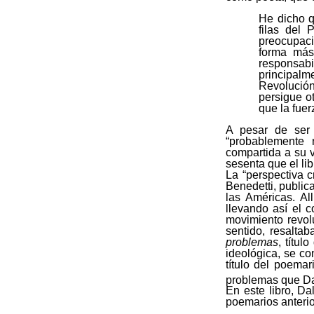
He dicho q
filas del
preocupaci
forma más 
responsab
principalm
Revolución
persigue ot
que la fuer
A pesar de ser 
“probablemente 
compartida a su v
sesenta que el li
La “perspectiva c
Benedetti, publi
las Américas. A
llevando así el c
movimiento revol
sentido, resalta
problemas
, títul
ideológica, se c
título del poema
problemas que Dal
En este libro, D
poemarios anterio