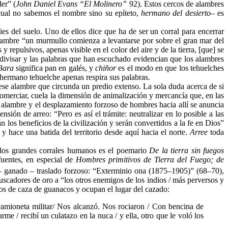
er” (
John Daniel Evans
“
El Molinero”
92). Estos cercos de alambres
 cual no sabemos el nombre sino su epíteto,
hermano del desierto
– es
ies del suelo. Uno de ellos dice que ha de ser un corral para encerrar
lambre “un murmullo comienza a levantarse por sobre el gran mar del
epulsivos, apenas visible en el color del aire y de la tierra, [que] se
divisar y las palabras que han escuchado evidencian que los alambres
Bara
significa pan en galés, y
chiñor
es el modo en que los tehuelches
 hermano tehuelche apenas respira sus palabras.
ese alambre que circunda un predio extenso. La sola duda acerca de si
omerciar, cuela la dimensión de animalización y mercancía que, en las
e alambre y el desplazamiento forzoso de hombres hacia allí se anuncia
sión de arreo: “Pero es así el trámite: neutralizar en lo posible a las
n los beneficios de la civilización y serán convertidos a la fe en Dios”
y hace una batida del territorio desde aquí hacia el norte.
Arree
toda
n los grandes corrales humanos es el poemario
De la tierra sin fuegos
fuentes, en especial de
Hombres primitivos de Tierra del Fuego; de
 – ganado – traslado forzoso: “Exterminio ona (1875–1905)” (68–70),
scadores de oro a “los otros enemigos de los indios / más perversos y
os de caza de guanacos y ocupan el lugar del cazado:
camioneta militar/ Nos alcanzó. Nos rociaron / Con bencina de
me / recibí un culatazo en la nuca / y ella, otro que le voló los