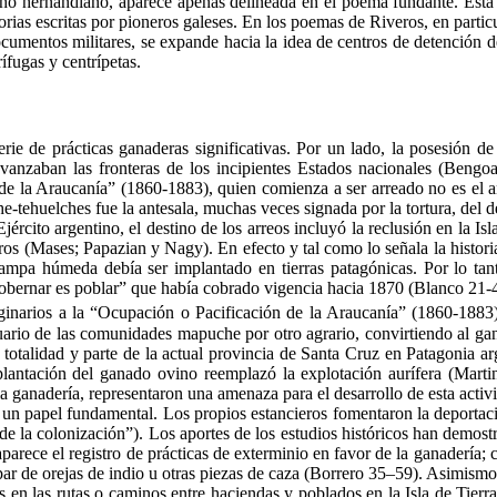
ho hernandiano, aparece apenas delineada en el poema fundante. Est
rias escritas por pioneros galeses. En los poemas de Riveros, en particu
documentos militares, se expande hacia la idea de centros de detención
ífugas y centrípetas.
rie de prácticas ganaderas significativas. Por un lado, la posesión 
vanzaban las fronteras de los incipientes Estados nacionales (Bengo
 la Araucanía” (1860-1883), quien comienza a ser arreado no es el ani
e-tehuelches fue la antesala, muchas veces signada por la tortura, del de
rcito argentino, el destino de los arreos incluyó la reclusión en la Isl
otros (Mases; Papazian y Nagy). En efecto y tal como lo señala la histor
mpa húmeda debía ser implantado en tierras patagónicas. Por lo tanto,
“gobernar es poblar” que había cobrado vigencia hacia 1870 (Blanco 21
riginarios a la “Ocupación o Pacificación de la Araucanía” (1860-1883
cuario de las comunidades mapuche por otro agrario, convirtiendo al g
su totalidad y parte de la actual provincia de Santa Cruz en Patagonia 
a implantación del ganado ovino reemplazó la explotación aurífera (Mar
ganadería, representaron una amenaza para el desarrollo de esta activ
 un papel fundamental. Los propios estancieros fomentaron la deportaci
de la colonización”). Los aportes de los estudios históricos han demo
aparece el registro de prácticas de exterminio en favor de la ganadería; 
a par de orejas de indio u otras piezas de caza (Borrero 35–59). Asimismo,
s en las rutas o caminos entre haciendas y poblados en la Isla de Tier