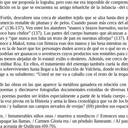
lo que me proponía lo lograba, pero esto me era imposible de comprend
dición en la que se encuentra su amigo tehuelche de la infancia –del
 Fortín, descubren una cerca de alambre tejido que se alza hasta diez p
 comercio rentable de plumas y de pelos. Cuando pasan más cerca del a
a” (136-137). Ven entre los alambres “manos y brazos huesudos, sucios y r
"poco bara chiñor” (137). Las partes del cuerpo humano que alcanzan a 
es y “que nunca nos falta un trozo de pan en nuestras alforjas” (137).
conoce a Makol, toma con firmeza esas dos manos y las besa mientras su
es la de hacer que los personajes duden acerca de qué es o qué no es 
 podrían ser guanacos o avestruces cuyos productos son rentables para c
s menos alejadas de lo estatal: exilio o destierro. Además, ese cerco d
 militar Roa. En ellos, el tratamiento del enemigo también cuela la dimen
s sobrevivientes hasta llegar a la Reducción de Valcheta, donde recibirá
ge a su subalterno: “Usted se me va a caballo con el resto de la tropa 
de las obras en las que aparece la metáfora ganadera en relación co
poemas y diecinueve fotografías documentales extraídas de diversas 
s poemas pueden ser leídos especialmente a partir de la tríada cuerpo
voz pivota en la Historia y arma la línea cronológica que va de los bu
ron / y hallaron sus campos nevados de ovejas” (69) pierden sus espaci
m. / Innumerables niños onas / muertos a mordiscos // Entonces una 
apagar las llamas. / Carmen Gloria era / un péndulo llameante. / Al parar
na acequia de Quilicura (69-70).