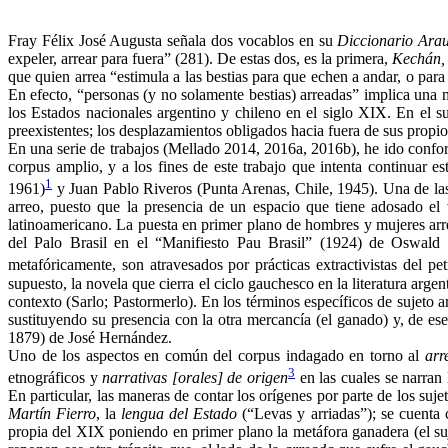
Fray Félix José Augusta señala dos vocablos en su
Diccionario Ar
expeler, arrear para fuera” (281). De estas dos, es la primera,
Kechán,
que quien arrea “estimula a las bestias para que echen a andar, o para
En efecto, “personas (y no solamente bestias) arreadas” implica una m
los Estados nacionales argentino y chileno en el siglo XIX. En el s
preexistentes; los desplazamientos obligados hacia fuera de sus propio
En una serie de trabajos (Mellado 2014, 2016a, 2016b), he ido confor
corpus amplio, y a los fines de este trabajo que intenta continuar
1
1961)
y Juan Pablo Riveros (Punta Arenas, Chile, 1945). Una de las
arreo, puesto que la presencia de un espacio que tiene adosado el val
latinoamericano. La puesta en primer plano de hombres y mujeres arre
del Palo Brasil en el “Manifiesto Pau Brasil” (1924) de Oswald
metafóricamente, son atravesados por prácticas extractivistas del pet
supuesto, la novela que cierra el ciclo gauchesco en la literatura argen
contexto (Sarlo; Pastormerlo). En los términos específicos de sujeto a
sustituyendo su presencia con la otra mercancía (el ganado) y, de es
1879) de José Hernández.
Uno de los aspectos en común del corpus indagado en torno al
arr
3
etnográficos y
narrativas [orales] de origen
en las cuales se narran 
En particular, las maneras de contar los orígenes por parte de los suj
Martín Fierro
, la
lengua del Estado
(“Levas y arriadas”); se cuent
propia del XIX poniendo en primer plano la metáfora ganadera (el suj