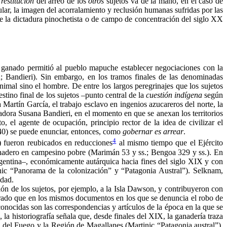
a
restitución
del arreo de los
otros
sujetos va de la mano, en el caso de
lar, la imagen del acorralamiento y reclusión humanas sufridas por las
 de la dictadura pinochetista o de campo de concentración del siglo XX
de ganado permitió al pueblo mapuche establecer negociaciones con la
a; Bandieri). Sin embargo, en los tramos finales de las denominadas
mal sino el hombre. De entre los largos peregrinajes que los sujetos
stino final de los sujetos –punto central de la
cuestión indígena
según
a Martín García, el trabajo esclavo en ingenios azucareros del norte, la
iadora Susana Bandieri, en el momento en que se anexan los territorios
 el agente de ocupación, principio rector de la idea de civilizar el
-40) se puede enunciar, entonces, como
gobernar es arrear
.
4
) fueron reubicados en reducciones
al mismo tiempo que el Ejército
anadero en campesino pobre (Marimán 53 y ss.; Bengoa 329 y ss.). En
argentina–, económicamente autárquica hacia fines del siglo XIX y con
tinic “Panorama de la colonización” y “Patagonia Austral”).
Selknam
,
idad.
ón de los sujetos, por ejemplo, a la Isla Dawson, y contribuyeron con
strado que en los mismos documentos en los que se denuncia el robo de
conocidas son las correspondencias y artículos de la época en la que se
 la historiografía señala que, desde finales del XIX, la ganadería traza
ra del Fuego y la Región de Magallanes (Martinic “Patagonia austral”).