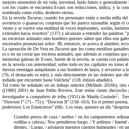
mejores momentos de mi vida, juventud, lindo futuro y generalmente 
con los cuales se encuentra Evans son reducciones, indica, y la con
nombrada como exilio, destierro eterno.
En la novela
Tucuras
, cuando los personajes están a media milla del
avestruces o guanacos; conjetura que les parece razonable según el
viento y se vuelve una multitud de voces implorantes, sordas, lastimos
extienden hacia nosotros" (137) y alcanzan a entender las palabras 
no encierran animales sino hombres quienes saben que ellos son gales
encerrados pronuncian
señor
. JB, entonces, se acerca al alambre, re
La operación de De Vera en
Tucuras
que leo como metáfora ganadera 
es o no un corral que encierra animales, que además se conjetura que
memorias galesas de Evans, fuente de la novela, se cuenta con palabra
en la novela con anterioridad, sobre todo en los capítulos en torno al
fuerzas enemigas aniquilando a sus hombres de lanza, y
arrastrar
a lo
(76; el destacado es mío); y más directamente en las órdenes que diri
indiada que encuentre hasta Valcheta” (118; énfasis añadido).
Tal como he señalado en un trabajo anterior (Mellado 2016b), otra 
([1986] 2001) de Juan Pablo Riveros. Este reúne ciento dieciocho 
7
investigador a compañero de tribu
(1951) de Martín Gusinde
. Tre
“Dawson I” (71– 75) y “Dawson II” (158–163). En el primer poema, la 
poderosos: Los Estancieros” (68). Los onas, quienes un día “desperta
Grandes perros de caza / sueltos / en los campamentos selkna
rodillas a cabeza./ Nos prendieron fuego. / Y ardimos / Intenté 
dientes. / Luego, / arrojaron nuestros cuerpos humeantes / en u