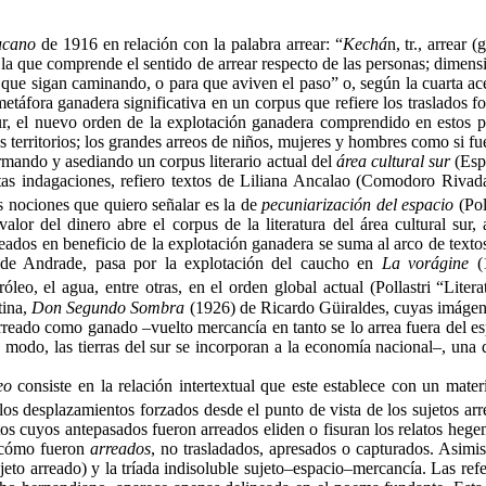
aucano
de 1916 en relación con la palabra arrear: “
Kechá
n, tr., arrear
la que comprende el sentido de arrear respecto de las personas; dimen
 que sigan caminando, o para que aviven el paso” o, según la cuarta ace
etáfora ganadera significativa en un corpus que refiere los traslados fo
ur, el nuevo orden de la explotación ganadera comprendido en estos p
s territorios; los grandes arreos de niños, mujeres y hombres como si f
mando y asediando un corpus literario actual del
área cultural sur
(Espi
 estas indagaciones, refiero textos de Liliana Ancalao (Comodoro Riv
 nociones que quiero señalar es la de
pecuniarización del espacio
(Pol
or del dinero abre el corpus de la literatura del área cultural sur, a
ados en beneficio de la explotación ganadera se suma al arco de textos 
 de Andrade, pasa por la explotación del caucho en
La vorágine
(
róleo, el agua, entre otras, en el orden global actual (Pollastri “Liter
tina,
Don Segundo Sombra
(1926) de Ricardo Güiraldes, cuyas imágen
rreado como ganado –vuelto mercancía en tanto se lo arrea fuera del esp
e modo, las tierras del sur se incorporan a la economía nacional–, un
eo
consiste en la relación intertextual que este establece con un mate
los desplazamientos forzados desde el punto de vista de los sujetos arre
etos cuyos antepasados fueron arreados eliden o fisuran los relatos heg
a cómo fueron
arreados
, no trasladados, apresados o capturados. Asimis
eto arreado) y la tríada indisoluble sujeto–espacio–mercancía. Las ref