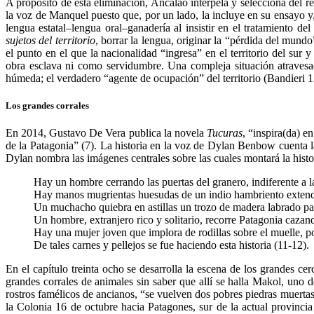
A propósito de esta eliminación, Ancalao interpela y selecciona del r
la voz de Manquel puesto que, por un lado, la incluye en su ensayo y,
lengua estatal–lengua oral–ganadería al insistir en el tratamiento 
sujetos del territorio
, borrar la lengua, originar la “pérdida del mun
el punto en el que la nacionalidad “ingresa” en el territorio del su
obra esclava ni como servidumbre. Una compleja situación atraves
húmeda; el verdadero “agente de ocupación” del territorio (Bandieri 1
Los grandes corrales
En 2014, Gustavo De Vera publica la novela
Tucuras
, “inspira(da) e
de la Patagonia” (7). La historia en la voz de Dylan Benbow cuenta l
Dylan nombra las imágenes centrales sobre las cuales montará la histo
Hay un hombre cerrando las puertas del granero, indiferente a l
Hay manos mugrientas huesudas de un indio hambriento extendi
Un muchacho quiebra en astillas un trozo de madera labrado pa
Un hombre, extranjero rico y solitario, recorre Patagonia caza
Hay una mujer joven que implora de rodillas sobre el muelle, po
De tales carnes y pellejos se fue haciendo esta historia (11-12).
En el capítulo treinta ocho se desarrolla la escena de los grandes c
grandes corrales de animales sin saber que allí se halla Makol, uno 
rostros famélicos de ancianos, “se vuelven dos pobres piedras muerta
la Colonia 16 de octubre hacia Patagones, sur de la actual provinci