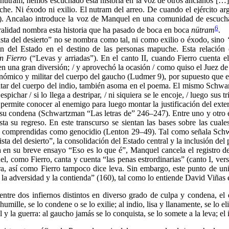
un nutram, hemos escuchado esta historia en la voz de otros ancianos [
e. Ni éxodo ni exilio. El nutram del arreo. De cuando el ejército a
9). Ancalao introduce la voz de Manquel en una comunidad de escucha
6
oralidad nombra esta historia que ha pasado de boca en boca
nütram
.
ista del desierto” no se nombra como tal, ni como exilio o éxodo, sino
ón del Estado en el destino de las personas mapuche. Esta relación e
ín Fierro
(“Levas y arriadas”). En el canto II, cuando Fierro cuenta e
n una gran diversión; / y aprovechó la ocasión / como quiso el Juez de 
económico y militar del cuerpo del gaucho (Ludmer 9), por supuesto que 
itar del cuerpo del indio, también asoma en el poema. El mismo Schwar
pichar / si lo llega a destripar, / ni siquiera se le encoje, / luego sus 
 permite conocer al enemigo para luego montar la justificación del exte
de su condena (Schwartzman “Las letras de” 246–247). Entre uno y otro 
asta su regreso. En este transcurso se sientan las bases sobre las cual
nes comprendidas como genocidio (Lenton 29–49). Tal como señala Schwa
a del desierto”, la consolidación del Estado central y la inclusión del
n su breve ensayo “Eso es lo que é”, Manquel cancela el registro de 
l, como Fierro, canta y cuenta “las penas estrordinarias” (canto I, ver
ra, así como Fierro tampoco dice leva. Sin embargo, este punto de uni
 la adversidad y la contienda” (160), tal como lo entiende David Viñas
 entre dos infiernos distintos en diverso grado de culpa y condena, el 
 humille, se lo condene o se lo exilie; al indio, lisa y llanamente, se lo el
al y la guerra: al gaucho jamás se lo conquista, se lo somete a la leva; 