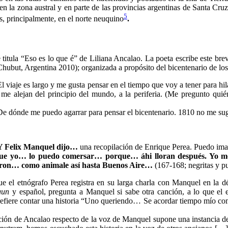
 en la zona austral y en parte de las provincias argentinas de Santa Cru
5
, principalmente, en el norte neuquino
.
 titula “Eso es lo que é” de Liliana Ancalao. La poeta escribe este bre
but, Argentina 2010); organizada a propósito del bicentenario de los 
El viaje es largo y me gusta pensar en el tiempo que voy a tener para hi
me alejan del principio del mundo, a la periferia. (Me pregunto qui
De dónde me puedo agarrar para pensar el bicentenario. 1810 no me s
Y Felix Manquel dijo…
una recopilación de Enrique Perea. Puedo ima
que yo… lo puedo comersar… porque… áhi lloran después. Yo me
riaron… como animale así hasta Buenos Aire…
(167-168; negritas y pu
ue el etnógrafo Perea registra en su larga charla con Manquel en la 
gun
y español, pregunta a Manquel si sabe otra canción, a lo que el
 prefiere contar una historia “Uno queriendo… Se acordar tiempo mío 
ración de Ancalao respecto de la voz de Manquel supone una instancia de