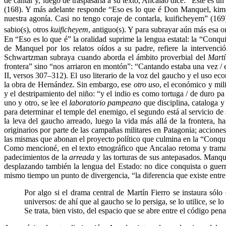
de cantar y, luego de traspasarla a su texto, Ancalao dice: “Este es 
(168). Y más adelante responde “Eso es lo que é Don Manquel, kimch
nuestra agonía. Casi no tengo coraje de contarla, kuificheyem” (16
sabio(s), otros
kuificheyem
, antiguo(s). Y para subrayar aún más esa 
En “Eso es lo que é” la oralidad suprime la lengua estatal: la “Conqu
de Manquel por los relatos oídos a su padre, refiere la intervenci
Schwartzman subraya cuando aborda el ámbito proverbial del
Mart
frontera” sino “nos arriaron en montón”: “Cantando estaba una vez / e
II, versos 307–312). El uso literario de la voz del gaucho y el uso 
la obra de Hernández. Sin embargo, ese
otro uso
, el económico y mil
y el destripamiento del niño: “y el indio es como tortuga / de duro pa es
uno y otro, se lee el
laboratorio pampeano
que disciplina, cataloga y
para determinar el temple del enemigo, el segundo está al servicio 
la leva del gaucho arreado, luego la vida más allá de la frontera, h
originarios por parte de las campañas militares en Patagonia; accio
las mismas que abonan el proyecto político que culmina en la “Conquist
Como mencioné, en el texto etnográfico que Ancalao retoma y trama e
padecimientos de la
arreada
y las torturas de sus antepasados. Manque
desplazando también la lengua del Estado: no dice conquista o guer
mismo tiempo un punto de divergencia, “la diferencia que existe entre
Por algo si el drama central de Martín Fierro se instaura sólo
universos: de ahí que al gaucho se lo persiga, se lo utilice, se lo
Se trata, bien visto, del espacio que se abre entre el código pen