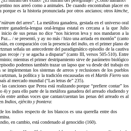
…] ¿El nutram del exilio? ¿El nutram del peregrinaje? ¿Cómo llamarlo?”
rgentino nos arreó como a animales. De cuando encontraban placer en
 porque es la historia pronunciada por otros ancianos; otros
kimche,
“nütram
del arreo”. La metáfora ganadera, gestada en el universo oral
ntre ganadería-lengua oral-lengua estatal es cercana a la que Julio
l inicio de sus penas no dice “nos hicieron leva y nos mandaron a la
Paz... / se presentó, y ay no más / hizo una arriada en montón” (canto
están, en comparación con la presencia del
indio
, en el primer plano de
tzman señala un antecedente del paradigmático episodio de la cautiva
tripas recoje / y se agacha a disparar” (canto III, versos 505-510). Entre
rminio; mientras el primer destripamiento sirve de parámetro biológico
episodio podemos también trazar un lapso que va desde del trabajo en
es se implementan los sistemas de arreos y reclusiones de los pueblos
rtzman, la política y la tradición encausadas en el
Martín Fierro
son
 país al mercado mundial (“Las letras de” 235).
las canciones que Perea está realizando porque “prefiere contar” los
so 4) y para ello parte de la metáfora ganadera del arreado eludiendo y
ón entre ambas voces que cantan/cuentan las penas del arreado es al
 en
Indios, ejército y frontera
:
de los indios respecto de los blancos es una querella entre dos
imina.
el indio, en cambio, está condenado al genocidio (160).