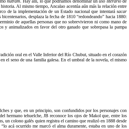
como
nütram
. Hay allí, lo que podríamos denominar un
uso literario
de
 historia. Al mismo tiempo, Ancalao acentúa aún más la relación entre
 marco de la implementación de un Estado nacional que intentará
sacar
os bicentenarios, desplaza la fecha de 1810 “redondeando” hacia 1880:
 exterminio de aquellas personas que no sobrevivieron ni como mano de
os
y animalizados en favor del otro ganado que sobrepasa la pampa
tradición oral en el Valle Inferior del Río Chubut, situado en el corazón
en el seno de una familia galesa. En el umbral de la novela, el mismo
elches y que, en un principio, son confundidos por los personajes con
e del hermano tehuelche, JB reconoce los ojos de Makol que, entre los
s, un colono galés quien registra el camino que realizó en 1888 desde
a: “lo acá ocurrido me marcó el alma duramente, estaba en uno de los