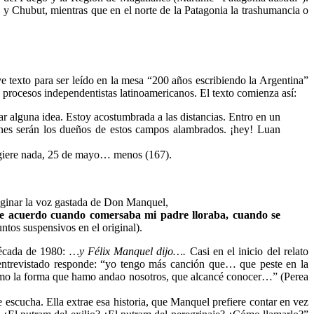
z y Chubut, mientras que en el norte de la Patagonia la trashumancia o
ve texto para ser leído en la mesa “200 años escribiendo la Argentina”
procesos independentistas latinoamericanos. El texto comienza así:
lar alguna idea. Estoy acostumbrada a las distancias. Entro en un
énes serán los dueños de estos campos alambrados. ¡hey! Luan
ugiere nada, 25 de mayo… menos (167).
ginar la voz gastada de Don Manquel,
 acuerdo cuando comersaba mi padre lloraba, cuando se
ntos suspensivos en el original).
década de 1980:
…y Félix Manquel dijo….
Casi en el inicio del relato
 entrevistado responde: “yo tengo más canción que… que peste en la
como la forma que hamo andao nosotros, que alcancé conocer…” (Perea
 escucha. Ella extrae esa historia, que Manquel prefiere contar en vez