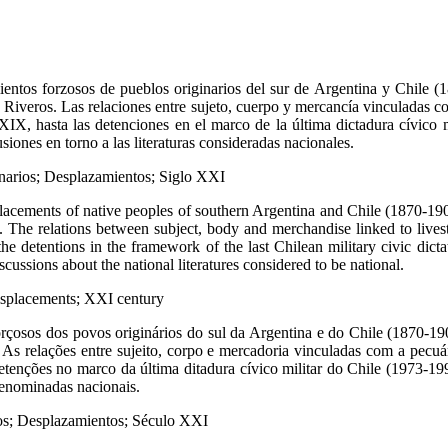
ientos forzosos de pueblos originarios del sur de Argentina y Chile 
iveros. Las relaciones entre sujeto, cuerpo y mercancía vinculadas con 
 XIX, hasta las detenciones en el marco de la última dictadura cívico 
siones en torno a las literaturas consideradas nacionales.
iginarios; Desplazamientos; Siglo XXI
isplacements of native peoples of southern Argentina and Chile (1870-19
The relations between subject, body and merchandise linked to livestoc
the detentions in the framework of the last Chilean military civic dict
cussions about the national literatures considered to be national.
 Displacements; XXI century
rçosos dos povos originários do sul da Argentina e do Chile (1870-1
s relações entre sujeito, corpo e mercadoria vinculadas com a pecuári
detenções no marco da última ditadura cívico militar do Chile (1973-1
 denominadas nacionais.
ivos; Desplazamientos; Século XXI