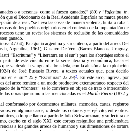
 (ganados o a personas, como si fuesen ganados)” (80) y “
Yaf
|
entun
, tr.,
sión que el Diccionario de la Real Academia Española no marca puesto
pción de arrear, “se lleva las cosas de manera violenta, hurta o roba”.
rzosos de los pueblos originarios en el contexto de la implantación de
rocesos tiene un revés: los sistemas de reclusión de las comunidades
uesen ganado.
nosa 47-64), Patagonia argentina y sur chileno, a partir del arreo. Del
adavia, Argentina, 1961), Gustavo De Vera (Barros Blancos, Uruguay,
lastri “Escrituras” y “Literatura en el sur”) para los abordajes sobre el
 partir de este vínculo entre la serie literaria y económica, hacia el
que va desde la vanguardia brasileña, con la alusión a la explotación
1924) de José Eustasio Rivera, a textos actuales que, para decirlo
2
atura en el sur” 25 y “Escrituras” 22-29)
. En este arco, ingresa, por
es del arreo remiten a un modo productivo extemporáneo respecto del
acio de la “frontera”, se lo convierte en objeto de trato o intercambio
a de las obras que sumo a las mencionadas es el
Martín Fierro
(1872 y
rial conformado por documentos militares, memorias, cartas, registros
ados, en algunos casos, o desde los colonos y el ejército, entre otros.
emónicos, o lo que llamo a partir de Julio Schwartzman, y su lectura de
mo, escrito en el siglo XXI, este corpus resignifica una problemática
erencias a los grandes arreos de humanos y sus dimensiones de tortura