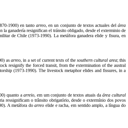
(1870-1900) en tanto
arreo
, en un conjunto de textos actuales del
área
la ganadería resignifican el tránsito obligado, desde el exterminio de
militar de Chile (1973-1990). La metáfora ganadera elide y fisura, en
00) as
arreo
, in a set of current texts of the
southern cultural area
; this
k resignify the forced transit, from the extermination of the austral
atorship (1973-1990). The livestock metaphor elides and fissures, in a
900) quanto a
arreio
, em um conjunto de textos atuais da
área cultural
a ressignificam o trânsito obrigatório, desde o extermínio dos povos
990). A metáfora do
arreo
elide e racha, em sentido amplo, a língua do