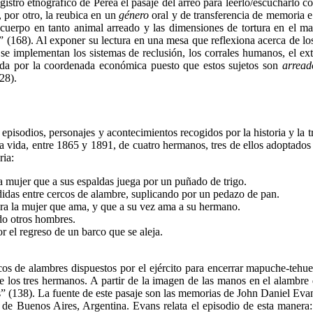
egistro etnográfico de Perea el pasaje del arreo para leerlo/escucharlo 
 por otro, la reubica en un
género
oral y de transferencia de memoria e
del cuerpo en tanto animal arreado y las dimensiones de tortura en el
do” (168). Al exponer su lectura en una mesa que reflexiona acerca de l
r y se implementan los sistemas de reclusión, los corrales humanos, el
ada por la coordenada económica puesto que estos sujetos son
arread
28).
n episodios, personajes y acontecimientos recogidos por la historia y la 
a vida, entre 1865 y 1891, de cuatro hermanos, tres de ellos adoptados 
ria:
a mujer que a sus espaldas juega por un puñado de trigo.
das entre cercos de alambre, suplicando por un pedazo de pan.
ra la mujer que ama, y que a su vez ama a su hermano.
ndo otros hombres.
r el regreso de un barco que se aleja.
ercos de alambres dispuestos por el ejército para encerrar mapuche-tehu
de los tres hermanos. A partir de la imagen de las manos en el alambr
s” (138). La fuente de este pasaje son las memorias de John Daniel Evan
a de Buenos Aires, Argentina. Evans relata el episodio de esta maner