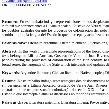
silviamellado7@hotmail.com
ORCID: 0000-0001-5802-8637
Resumen:
En este trabajo indago representaciones de los desplazam
cultural sur
pertenecientes a Liliana Ancalao, Gustavo de Vera y Juan R
los pueblos australes durante los procesos de colonización del siglo
sentido amplio, la lengua del Estado lo que intercepta y actualiza discu
Palabras clave
: Literatura argentina; Literatura chilena; Pueblos or
Abstract:
In this work I investigate representations of the forced d
texts belongs to Liliana Ancalao, Gustavo de Vera and Juan Riveros. 
peoples during the processes of colonization of the 19th century, to 
broad sense, the language of the State which intercepts and updates dis
Keywords
: Argentine literature; Chilean literature; Native peoples;
Resumo:
Neste trabalho indago representações dos deslocamentos fo
sul
pertencentes a Liliana Ancalao, Gustavo de Vera e Juan Riveros. A
austrais durante os processos de colonização do século XIX, até as 
Estado o que intercepta e atualiza discussões ao redor das literaturas
Palavras-chave:
Literatura argentina; Literatura chilena; Povos nat