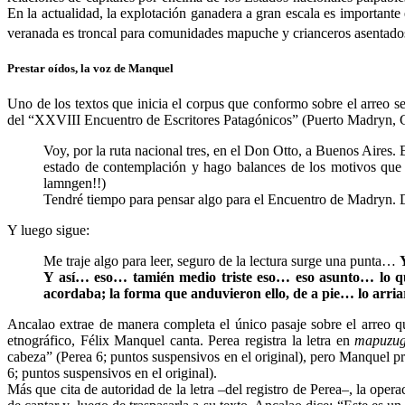
En la actualidad, la explotación ganadera a gran escala es importante
veranada es troncal para comunidades mapuche y crianceros asentados
Prestar oídos, la voz de Manquel
Uno de los textos que inicia el corpus que conformo sobre el arreo se
del “XXVIII Encuentro de Escritores Patagónicos” (Puerto Madryn, Chu
Voy, por la ruta nacional tres, en el Don Otto, a Buenos Aires. 
estado de contemplación y hago balances de los motivos que 
lamngen!!)
Tendré tiempo para pensar algo para el Encuentro de Madryn. 
Y luego sigue:
Me traje algo para leer, seguro de la lectura surge una punta…
Y así… eso… tamién medio triste eso… eso asunto… lo 
acordaba; la forma que anduvieron ello, de a pie… lo ar
Ancalao extrae de manera completa el único pasaje sobre el arreo q
etnográfico, Félix Manquel canta. Perea registra la letra en
mapuzu
cabeza” (Perea 6; puntos suspensivos en el original), pero Manquel
6; puntos suspensivos en el original).
Más que cita de autoridad de la letra –del registro de Perea–, la ope