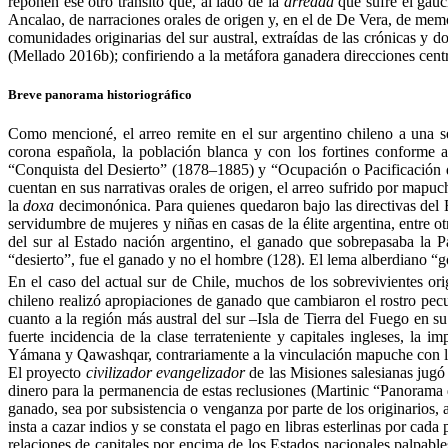
reponen ese otro tránsito que, al lado de la
arreada
que sufre el gauc
Ancalao, de narraciones orales de origen y, en el de De Vera, de memo
comunidades originarias del sur austral, extraídas de las crónicas y 
(Mellado 2016b); confiriendo a la metáfora ganadera direcciones centr
Breve panorama historiográfico
Como mencioné, el arreo remite en el sur argentino chileno a una se
corona española, la población blanca y con los fortines conforme a
“Conquista del Desierto” (1878–1885) y “Ocupación o Pacificación de
cuentan en sus narrativas orales de origen, el arreo sufrido por mapuch
la
doxa
decimonónica. Para quienes quedaron bajo las directivas del Ejé
servidumbre de mujeres y niñas en casas de la élite argentina, entre 
del sur al Estado nación argentino, el ganado que sobrepasaba la Pa
“desierto”, fue el ganado y no el hombre (128). El lema alberdiano 
En el caso del actual sur de Chile, muchos de los sobrevivientes o
chileno realizó apropiaciones de ganado que cambiaron el rostro pe
cuanto a la región más austral del sur –Isla de Tierra del Fuego en 
fuerte incidencia de la clase terrateniente y capitales ingleses, l
Yámana y Qawashqar, contrariamente a la vinculación mapuche con la 
El proyecto
civilizador evangelizador
de las Misiones salesianas jugó
dinero para la permanencia de estas reclusiones (Martinic “Panorama 
ganado, sea por subsistencia o venganza por parte de los originarios, 
insta a cazar indios y se constata el pago en libras esterlinas por cad
relaciones de capitales por encima de los Estados nacionales palpable