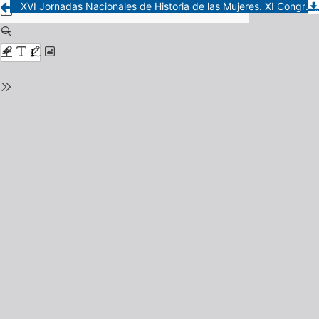
XVI Jornadas Nacionales de Historia de las Mujeres. XI Congreso Iberoamericano de Estudios de Género