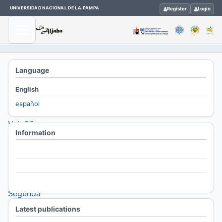
UNIVERSIDAD NACIONAL DE LA PAMPA
Register
Login
Home
Language
/
English
Archives
español
/
Vol. 30
Information
No. 1
(2026):
For Readers
La
For Authors
Aljaba,
For Librarians
Segunda
Época.
Latest publications
Revista