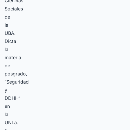
Ciencias
Sociales
de
la
UBA.
Dicta
la
materia
de
posgrado,
“Seguridad
y
DDHH”
en
la
UNLa.