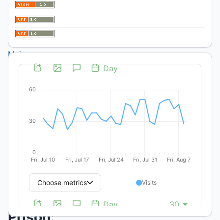
de
Estudios
de la
Mujer
/
Artículos
Cisgender
Women
and
Transgender
People
in
Prison: