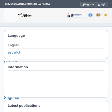
UNIVERSIDAD NACIONAL DE LA PAMPA
Register
Login
Home
Language
/
English
Archives
español
/
Vol. 27
Information
No. 2
(2023):
For Readers
La
For Authors
Aljaba,
For Librarians
Segunda
Época.
Latest publications
Revista