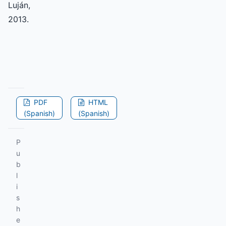
Luján,
2013.
PDF
HTML
(Spanish)
(Spanish)
P
u
b
l
i
s
h
e