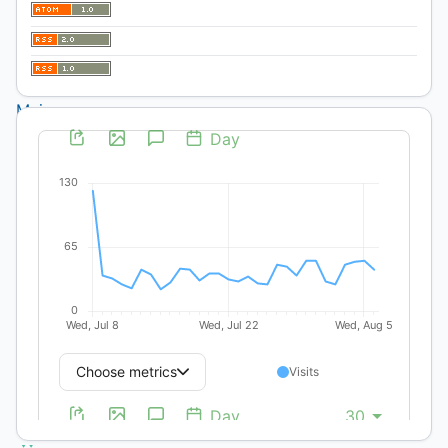
de
Estudios
de la
Mujer
/
Reseñas
Español
Nélida
Bonaccorsi
National
University
of
Comahue