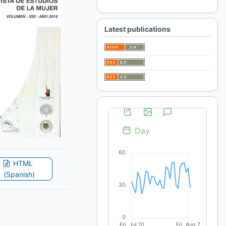
For Librarians
Latest publications
HTML
(Spanish)