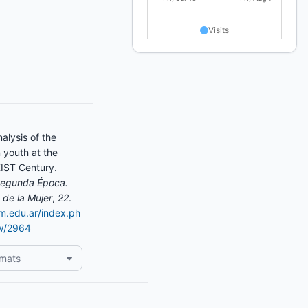
nalysis of the
youth at the
XIST Century.
 Segunda Época.
 de la Mujer
,
22
.
am.edu.ar/index.ph
ew/2964
rmats