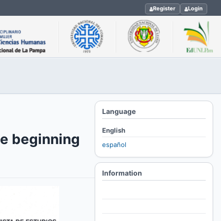
Register
Login
Language
English
he beginning
español
Information
For Readers
For Authors