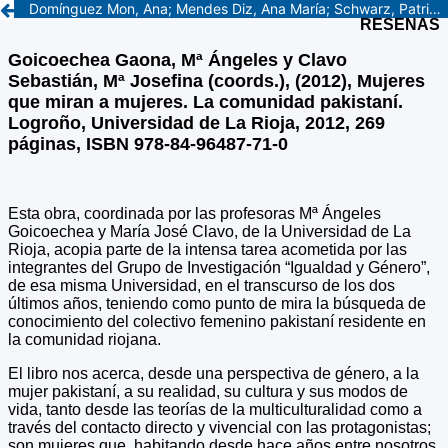
Domínguez Mon, Ana; Mendes Diz, Ana María; Schwarz, Patricia y Camejo, Magdalena (Comp.) (2012), Usos del tiempo, temporalidades y géneros en contextos. Buenos Aires, Editorial Antropofagia, 2012, 206 p.