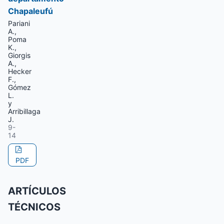
Chapaleufú
Pariani
A.,
Poma
K.,
Giorgis
A.,
Hecker
F.,
Gómez
L.
y
Arribillaga
J.
9-
14
PDF
ARTÍCULOS
TÉCNICOS