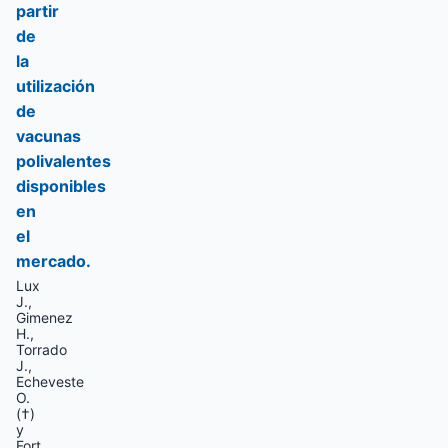
partir
de
la
utilización
de
vacunas
polivalentes
disponibles
en
el
mercado.
Lux
J.,
Gimenez
H.,
Torrado
J.,
Echeveste
O.
(†)
y
Fort