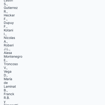
Lastiri
S.,
Gutierrez
R.,
Hecker
F.,
Dupuy
F.,
Kotani
I.,
Nicolas
A.,
Roberi
J.L.,
Aiasa
Montenegro
E.,
Troncoso
V.,
Vega
D.,
María
de
Laminat
B.,
Franck
R.B.
y