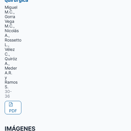
quirúrgica
Miguel
M.C.,
Gorra
Vega
M.C.,
Nicolás
A.,
Rossetto
L.,
Vélez
C.,
Quiróz
A.,
Meder
A.R.
y
Ramos
S.
30-
36
PDF
IMÁGENES