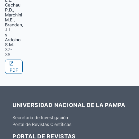
Cachau
P.D.,
Marchini
M.E.,
Brandan,
J.L.
y
Ardoino
S.M.
37-
38
PDF
UNIVERSIDAD NACIONAL DE LA PAMPA
Secretaría de Investigación
Portal de Revistas Científicas
PORTAL DE REVISTAS