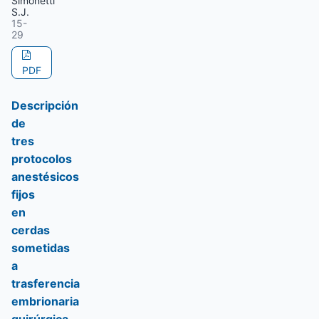
Simonetti
S.J.
15-
29
PDF
Descripción
de
tres
protocolos
anestésicos
fijos
en
cerdas
sometidas
a
trasferencia
embrionaria