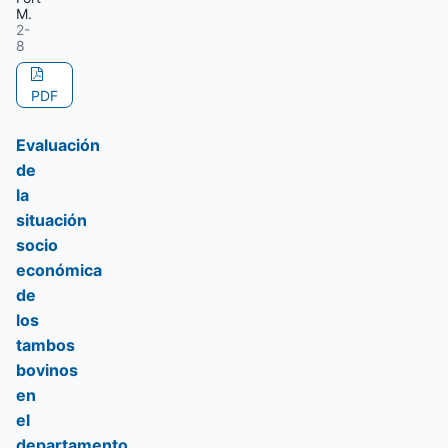
M.
2-
8
PDF
Evaluación
de
la
situación
socio
económica
de
los
tambos
bovinos
en
el
departamento