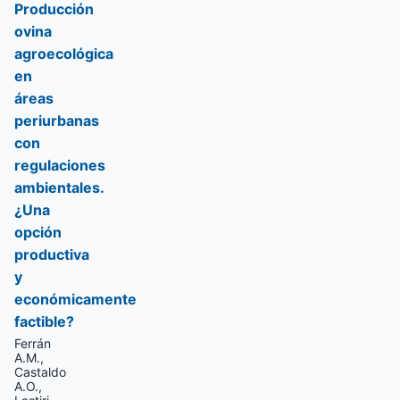
Producción
ovina
agroecológica
en
áreas
periurbanas
con
regulaciones
ambientales.
¿Una
opción
productiva
y
económicamente
factible?
Ferrán
A.M.,
Castaldo
A.O.,