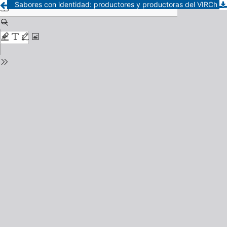
Sabores con identidad: productores y productoras del VIRCh en acción colectiva