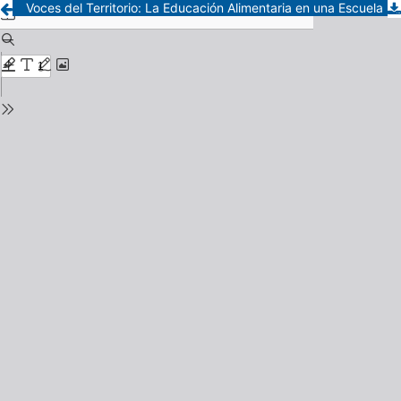
Voces del Territorio: La Educación Alimentaria en una Escuela Rural rodeada de extractivismo