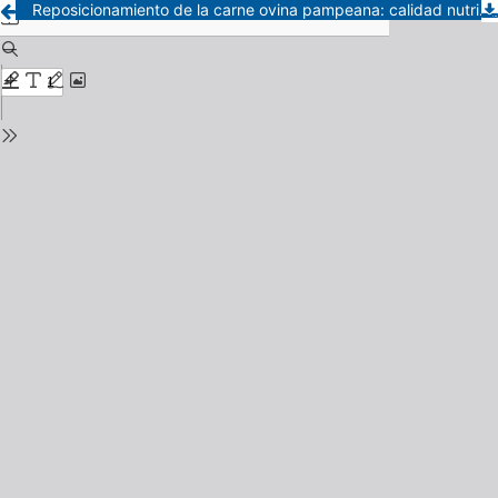
Reposicionamiento de la carne ovina pampeana: calidad nutricional y estrategias de valorización