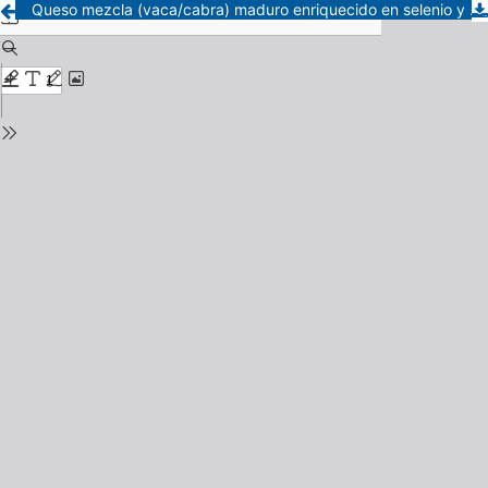
Queso mezcla (vaca/cabra) maduro enriquecido en selenio y yodo a través de la alimentación de los animales.